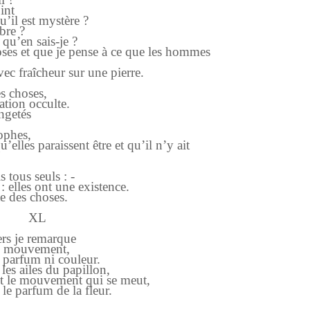
int
’il est mystère ?
rbre ?
 qu’en sais-je ?
hoses et que je pense à ce que les hommes
ec fraîcheur sur une pierre.
es choses,
ation occulte.
angetés
sophes,
’elles paraissent être et qu’il n’y ait
 tous seuls : -
: elles ont une existence.
e des choses.
XL
ers je remarque
ni mouvement,
 parfum ni couleur.
les ailes du papillon,
t le mouvement qui se meut,
le parfum de la fleur.