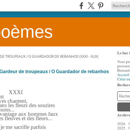
 poèmes
Le bar 
 DE TROUPEAUX / O GUARDADOR DE REBANHOS (XXXI - XLIX)
Vous pr
personne
Bernard
 Gardeur de troupeaux / O Guardador de rebanhos
Accueil
Créer u
Recher
XXXI
nt
uves chantent,
ans les fleurs des sourires
sons...
r davantage aux hommes faux
Archive
 fleuves et des fleurs...
2026
je me sacrifie parfois
2025
Aoû