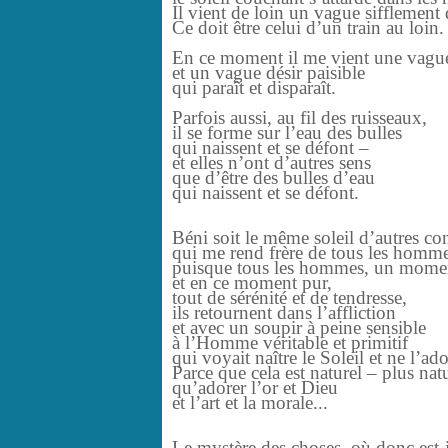
Il vient de loin un vague sifflement 
Ce doit être celui d’un train au loin.
En ce moment il me vient une vagu
et un vague désir paisible
qui paraît et disparaît.
Parfois aussi, au fil des ruisseaux,
il se forme sur l’eau des bulles
qui naissent et se défont –
et elles n’ont d’autres sens
que d’être des bulles d’eau
qui naissent et se défont.
Béni soit le même soleil d’autres co
qui me rend frère de tous les homme
puisque tous les hommes, un momen
et en ce moment pur,
tout de sérénité et de tendresse,
ils retournent dans l’affliction
et avec un soupir à peine sensible
à l’Homme véritable et primitif
qui voyait naître le Soleil et ne l’ad
Parce que cela est naturel – plus nat
qu’adorer l’or et Dieu
et l’art et la morale...
Le mystère des choses, où donc est-i