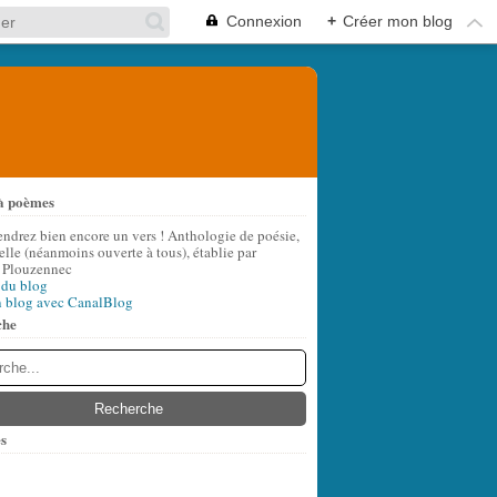
Connexion
+
Créer mon blog
à poèmes
endrez bien encore un vers ! Anthologie de poésie,
lle (néanmoins ouverte à tous), établie par
 Plouzennec
 du blog
n blog avec CanalBlog
che
s
t
(8)