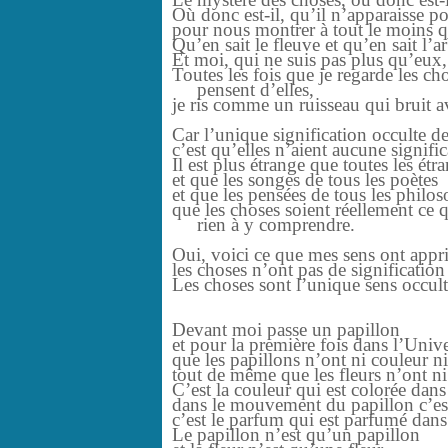
Où donc est-il, qu’il n’apparaisse po
pour nous montrer à tout le moins qu
Qu’en sait le fleuve et qu’en sait l’a
Et moi, qui ne suis pas plus qu’eux,
Toutes les fois que je regarde les c
pensent d’elles,
je ris comme un ruisseau qui bruit av
Car l’unique signification occulte d
c’est qu’elles n’aient aucune signific
Il est plus étrange que toutes les étr
et que les songes de tous les poètes
et que les pensées de tous les philo
que les choses soient réellement ce qu
rien à y comprendre.
Oui, voici ce que mes sens ont appris
les choses n’ont pas de signification 
Les choses sont l’unique sens occult
Devant moi passe un papillon
et pour la première fois dans l’Univ
que les papillons n’ont ni couleur 
tout de même que les fleurs n’ont ni
C’est la couleur qui est colorée dans 
dans le mouvement du papillon c’es
c’est le parfum qui est parfumé dans 
Le papillon n’est qu’un papillon