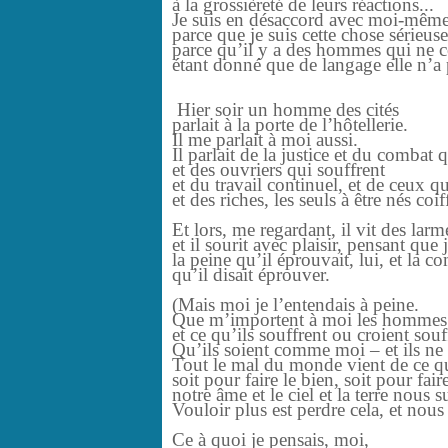
à la grossièreté de leurs réactions...
Je suis en désaccord avec moi-même
parce que je suis cette chose sérieuse
parce qu’il y a des hommes qui ne 
étant donné que de langage elle n’a 
Hier soir un homme des cités
parlait à la porte de l’hôtellerie.
Il me parlait à moi aussi.
Il parlait de la justice et du combat 
et des ouvriers qui souffrent
et du travail continuel, et de ceux q
et des riches, les seuls à être nés coiff
Et lors, me regardant, il vit des la
et il sourit avec plaisir, pensant que
la peine qu’il éprouvait, lui, et la 
qu’il disait éprouver.
(Mais moi je l’entendais à peine.
Que m’importent à moi les hommes
et ce qu’ils souffrent ou croient souff
Qu’ils soient comme moi – et ils ne 
Tout le mal du monde vient de ce qu
soit pour faire le bien, soit pour fair
notre âme et le ciel et la terre nous s
Vouloir plus est perdre cela, et nou
Ce à quoi je pensais, moi,