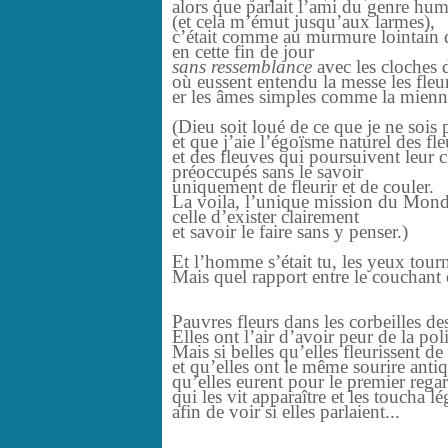
alors que parlait l’ami du genre hu
(et cela m’émut jusqu’aux larmes),
c’était comme au murmure lointain d
en cette fin de jour
sans ressemblance
avec les cloches 
où eussent entendu la messe les fleur
er les âmes simples comme la mienn
(Dieu soit loué de ce que je ne sois
et que j’aie l’égoïsme naturel des fle
et des fleuves qui poursuivent leur
préoccupés sans le savoir
uniquement de fleurir et de couler.
La voila, l’unique mission du Mond
celle d’exister clairement
et savoir le faire sans y penser.)
Et l’homme s’était tu, les yeux tour
Mais quel rapport entre le couchant e
Pauvres fleurs dans les corbeilles des
Elles ont l’air d’avoir peur de la poli
Mais si belles qu’elles fleurissent d
et qu’elles ont le même sourire anti
qu’elles eurent pour le premier re
qui les vit apparaître et les toucha l
afin de voir si elles parlaient...