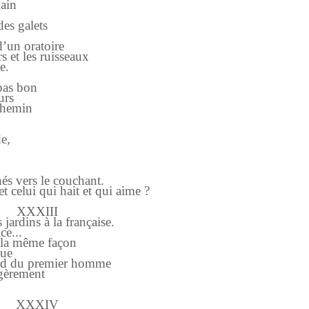
main
es galets
d’un oratoire
s et les ruisseaux
e.
 pas bon
urs
 chemin
e,
nés vers le couchant.
t celui qui hait et qui aime ?
XXXIII
 jardins à la française.
ce...
e la même façon
que
gard du premier homme
égèrement
XXXIV