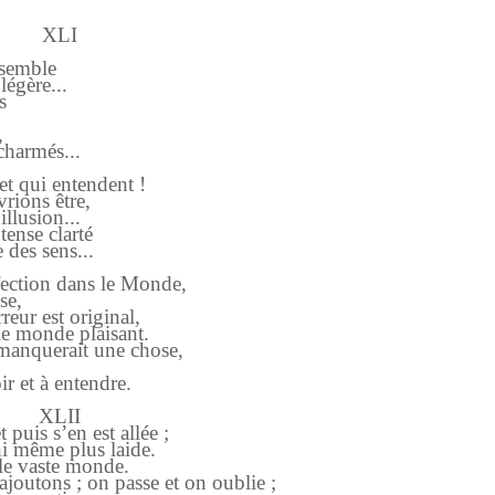
XLI
l semble
légère...
s
,
 charmés...
et qui entendent !
rions être,
illusion...
tense clarté
 des sens...
rfection dans le Monde,
se,
rreur est original,
 le monde plaisant.
l manquerait une chose,
r et à entendre.
XLII
 puis s’en est allée ;
 ni même plus laide.
le vaste monde.
ajoutons ; on passe et on oublie ;