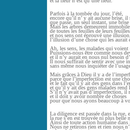
et la fleur n’est qu’une fleur.
Parfois à la tombée du jour, l’été,
encore qu’il n’ y ait aucune brise, i
que passe, un seul instant, une brise 
Mais les arbres demeurent immobile
de toutes les feuilles de leurs feuilles
et nos sens ont éprouvé une illusion
l’illusion d’une chose qui les aurait
Ah, les sens, les malades qui voient 
Puissions-nous être comme nous dev
et il n’y aurait en nous nul besoin d’
Il nous suffirait de sentir avec une in
sans même nous inquiéter de l’usage
Mais grâces à Dieu il y a de l’impe
parce que l’imperfection est une cho
et le fait qu’il y ait des gens dans l’e
et qu’il y ait des gens malades rend
S’il n’y avait pas d’imperfection, i
et il doit y avoir nombre de choses
pour que nous ayons beaucoup à voi
La diligence est passée dans la rue, et
la rue s’en est trouvée ni plus belle
Ainsi de toute action humaine dans 
Nous ne retirons rien et rien nous n’