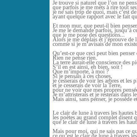
Je trouve si naturel que l’on ne pens
que parfois je me mets à rire tout seu
je ne sais trop de quoi, mais c’est 
ayant quelque rapport avec le fait qu
Et mon mur, que peut-il bien pens
Je me le demande parfois, jusqu’à c
que je me pose des questions...
Alors je me déplais et j’éprouve de 
comme si je m’avisais de mon existe
Qu’est-ce que ceci peut bien penser 
Rien ne pense rien.
La terre aurait-elle conscience des pi
S’il en est ainsi, eh bien, soit !
Que m’importe, à moi ?
Si je pensais à ces choses,
je cesserais de voir les arbres et les p
et je cesserais de voir la Terre,
pour ne voir que mes propres pensée
Je m’attristerais et je resterais dans le
Mais ainsi, sans penser, je possède et 
Le clair de lune à travers les hautes 
les poètes au grand complet disent q
que le clair de lune à travers les hau
Mais pour moi, qui ne sais pas ce qu
ce qu’est le clair de lune à travers l