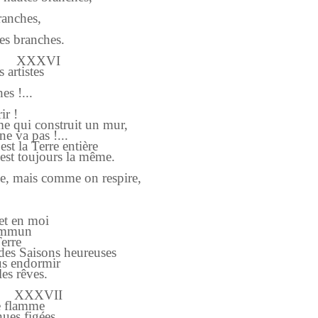
branches,
tes branches.
XXXVI
 artistes
s !...
ir !
me qui construit un mur,
ne va pas !...
st la Terre entière
 est toujours la même.
e, mais comme on respire,
 et en moi
commun
Terre
s des Saisons heureuses
ous endormir
es rêves.
XXXVII
e flamme
nues figées.