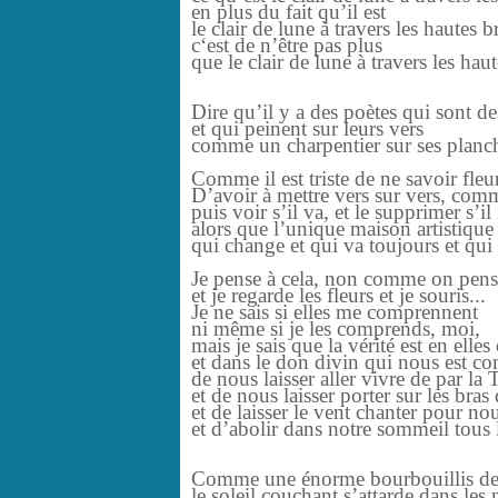
en plus du fait qu’il est
le clair de lune à travers les hautes 
c‘est de n’être pas plus
que le clair de lune à travers les hau
Dire qu’il y a des poètes qui sont des
et qui peinent sur leurs vers
comme un charpentier sur ses planche
Comme il est triste de ne savoir fleur
D’avoir à mettre vers sur vers, com
puis voir s’il va, et le supprimer s’il 
alors que l’unique maison artistique e
qui change et qui va toujours et qui
Je pense à cela, non comme on pens
et je regarde les fleurs et je souris...
Je ne sais si elles me comprennent
ni même si je les comprends, moi,
mais je sais que la vérité est en elles
et dans le don divin qui nous est 
de nous laisser aller vivre de par la 
et de nous laisser porter sur les bra
et de laisser le vent chanter pour n
et d’abolir dans notre sommeil tous l
Comme une énorme bourbouillis d
le soleil couchant s’attarde dans les 