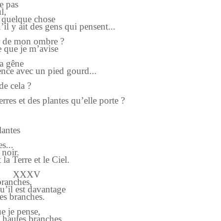
e pas
l,
de quelque chose
’il y ait des gens qui pensent...
er de mon ombre ?
e que je m’avise
la gêne
nce avec un pied gourd...
de cela ?
erres et des plantes qu’elle porte ?
lantes
s...
 noir.
la Terre et le Ciel.
XXXV
branches,
u’il est davantage
tes branches.
e je pense,
es hautes branches,