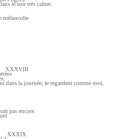
dans le soir très calme.
e mélancolie
XXXVIII
ntrées
s,
t dans la journée, le regardent comme moi,
orait pas encore.
urel
XXXIX
l ?