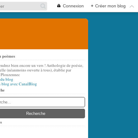
Connexion
+
Créer mon blog
à poèmes
endrez bien encore un vers ! Anthologie de poésie,
lle (néanmoins ouverte à tous), établie par
 Plouzennec
 du blog
n blog avec CanalBlog
che
s
t
(6)