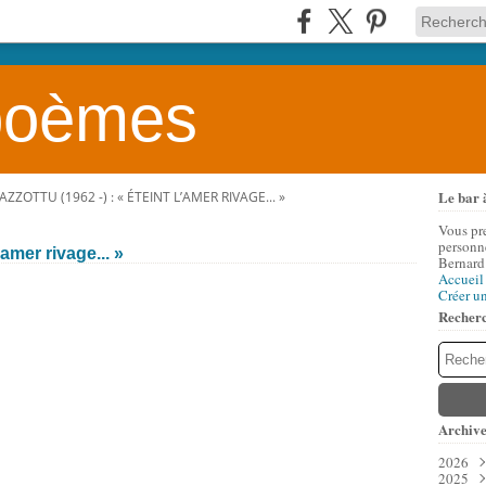
 poèmes
Le bar 
ZZOTTU (1962 -) : « ÉTEINT L’AMER RIVAGE... »
Vous pr
personne
’amer rivage... »
Bernard
Accueil
Créer u
Recher
Archive
2026
2025
Aoû