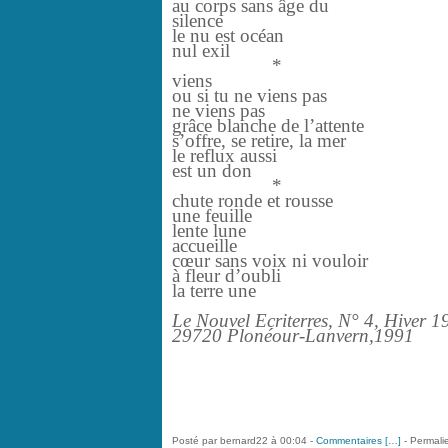
au corps sans âge du
silence
le nu est océan
nul exil
*
viens
ou si tu ne viens pas
ne viens pas
grâce blanche de l’attente
s’offre, se retire, la mer
le reflux aussi
est un don
*
chute ronde et rousse
une feuille
lente lune
accueille
cœur sans voix ni vouloir
à fleur d’oubli
la terre une
Le Nouvel Ecriterres, N° 4, Hiver 
29720 Plonéour-Lanvern,1991
Posté par bernard22 à 00:04 -
Commentaires [
…
]
- Permalie