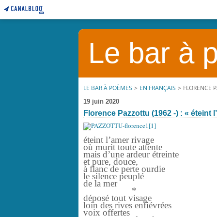
Le bar à
LE BAR À POÈMES
>
EN FRANÇAIS
>
FLORENCE PA
19 juin 2020
Florence Pazzottu (1962 -) : « éteint l
éteint l’amer rivage
où murit toute attente
mais d’une ardeur étreinte
et pure, douce,
à flanc de perte ourdie
le silence peuplé
de la mer
*
déposé tout visage
loin des rives enfiévrées
voix offertes