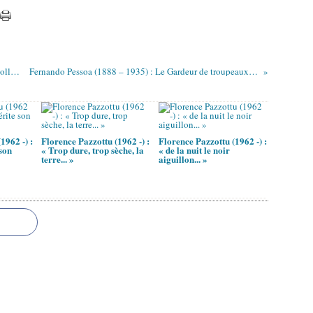
Ronald Stuart Thomas (1913 - 2000) : Dans les collines galloises / The welsh hill country
Fernando Pessoa (1888 – 1935) : Le Gardeur de troupeaux / O Guardador de rebanhos (XXXI - XLIX)
1962 -) :
Florence Pazzottu (1962 -) :
Florence Pazzottu (1962 -) :
son
« Trop dure, trop sèche, la
« de la nuit le noir
terre... »
aiguillon... »