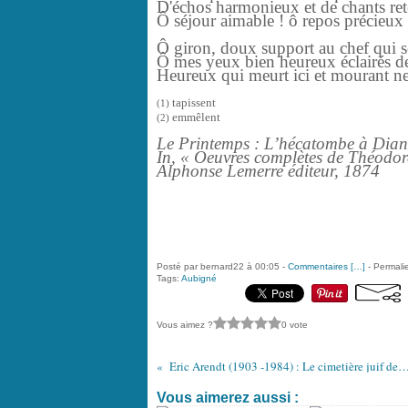
D'échos harmonieux et de chants rete
Ô séjour aimable ! ô repos précieux 
Ô giron, doux support au chef qui s
Ô mes yeux bien heureux éclairés de
Heureux qui meurt ici et mourant n
tapissent
(1)
emmêlent
(2)
Le Printemps : L’hécatombe à Dian
In, « Oeuvres complètes de Théodo
Alphonse Lemerre éditeur, 1874
Posté par bernard22 à 00:05 -
Commentaires [
…
]
- Permalie
Tags:
Aubigné
Vous aimez ?
0 vote
Eric Arendt (1903 -1984) : Le cimetière juif de Prague / Prager Jude
Vous aimerez aussi :