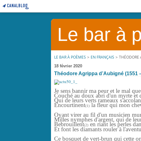
Le bar à
LE BAR À POÈMES
>
EN FRANÇAIS
>
THÉODORE AG
18 février 2020
Théodore Agrippa d’Aubigné (1551 – 1
Je sens bannir ma peur et le mal que
Couché au doux abri d'un myrte et 
Qui de leurs verts rameaux s'accolan
Encourtinent
la fleur qui mon chev
(1)
Oyant virer au fil d'un musicien m
Milles nymphes d'argent, qui de leurs
Bebrouillent
en riant les perles dan
(2)
Et font les diamants rouler à l'aventu
Ce bosquet de vert-brun qui cette o