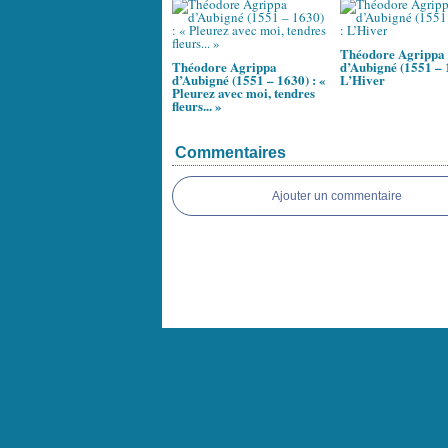
Théodore Agrippa
Théodore Agrippa
d’Aubigné (1551 – 
d’Aubigné (1551 – 1630) : «
L’Hiver
Pleurez avec moi, tendres
fleurs... »
Commentaires
Ajouter un commentaire
Voir le profil de
bernard22
sur le portai