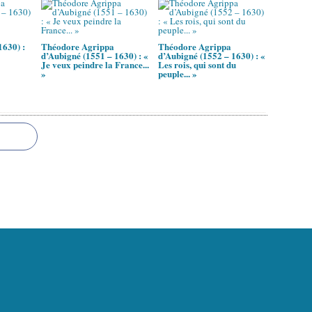
1630) :
Théodore Agrippa
Théodore Agrippa
d’Aubigné (1551 – 1630) : «
d’Aubigné (1552 – 1630) : «
Je veux peindre la France...
Les rois, qui sont du
»
peuple... »
l Canalblog
Top articles
Contact
Signaler un abus
C.G.U.
Cookies et donnée