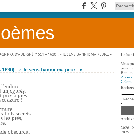
 poèmes
Le bar 
RIPPA D’AUBIGNÉ (1551 – 1630) : « JE SENS BANNIR MA PEUR... »
Vous pr
personne
630) : « Je sens bannir ma peur... »
Bernard
Accueil
Créer u
 j'endure,
Recher
d'un cyprès,
t près à près
et azure !
urmure
 flots secrets
s les prés,
Archive
re.
2026
nde obscurcit,
2025
Aoû