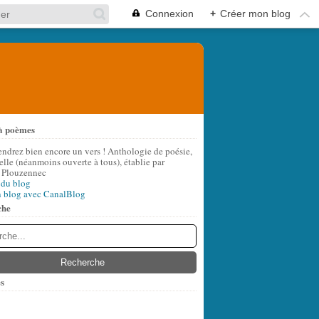
Connexion
+
Créer mon blog
à poèmes
endrez bien encore un vers ! Anthologie de poésie,
lle (néanmoins ouverte à tous), établie par
 Plouzennec
 du blog
n blog avec CanalBlog
che
s
t
(7)