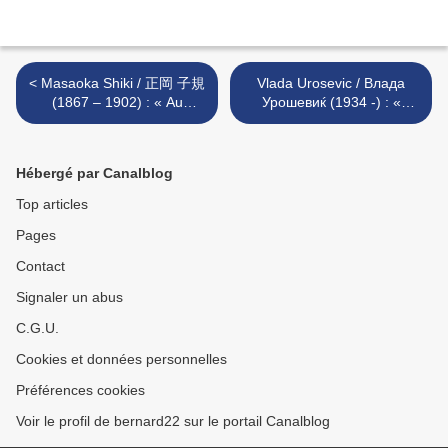
< Masaoka Shiki / 正岡 子規
Vlada Urosevic / Влада
(1867 – 1902) : « Au
Урошевиќ (1934 -) : «
Bouddha... »
Enferme cet été... » >
Hébergé par Canalblog
Top articles
Pages
Contact
Signaler un abus
C.G.U.
Cookies et données personnelles
Préférences cookies
Voir le profil de bernard22 sur le portail Canalblog