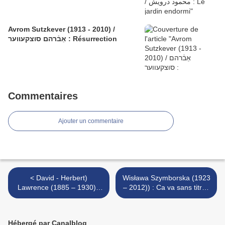
Avrom Sutzkever (1913 - 2010) /
אַבֿרהם סוצקעווער : Résurrection
Commentaires
Ajouter un commentaire
< David - Herbert)
Wisława Szymborska (1923
Lawrence (1885 – 1930) :
– 2012)) : Ca va sans titre /
La lande sauvage / The wild
Może być bez tytułu >
common
Hébergé par Canalblog