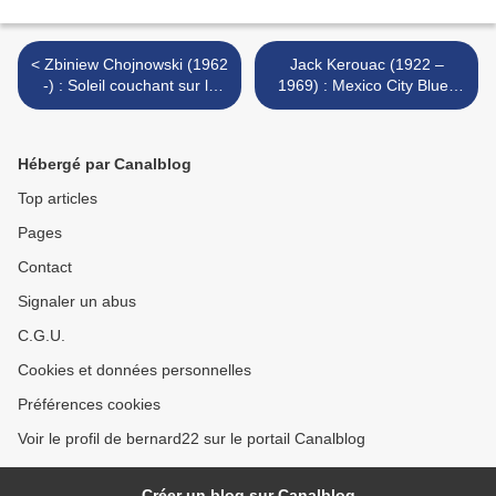
< Zbiniew Chojnowski (1962
Jack Kerouac (1922 –
-) : Soleil couchant sur le
1969) : Mexico City Blues
lac
(31ème – 40ème Chorus /
31st - 40th Chorus) >
Hébergé par Canalblog
Top articles
Pages
Contact
Signaler un abus
C.G.U.
Cookies et données personnelles
Préférences cookies
Voir le profil de bernard22 sur le portail Canalblog
Créer un blog sur Canalblog