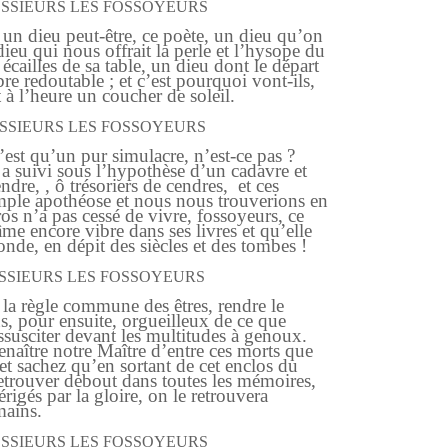
SSIEURS LES FOSSOYEURS
un dieu peut-être, ce poète, un dieu qu’on
dieu qui nous offrait la perle et l’hysope du
es écailles de sa table, un dieu dont le départ
re redoutable ; et c’est pourquoi vont-ils,
 à l’heure un coucher de soleil.
SSIEURS LES FOSSOYEURS
st qu’un pur simulacre, n’est-ce pas ?
a suivi sous l’hypothèse d’un cadavre et
ndre, , ô trésoriers de cendres, et ces
mple apothéose et nous nous trouverions en
ros n’a pas cessé de vivre, fossoyeurs, ce
me encore vibre dans ses livres et qu’elle
de, en dépit des siècles et des tombes !
SSIEURS LES FOSSOYEURS
a règle commune des êtres, rendre le
, pour ensuite, orgueilleux de ce que
ssusciter devant les multitudes à genoux.
 renaître notre Maître d’entre ces morts que
et sachez qu’en sortant de cet enclos du
etrouver debout dans toutes les mémoires,
rigés par la gloire, on le retrouvera
mains.
SSIEURS LES FOSSOYEURS