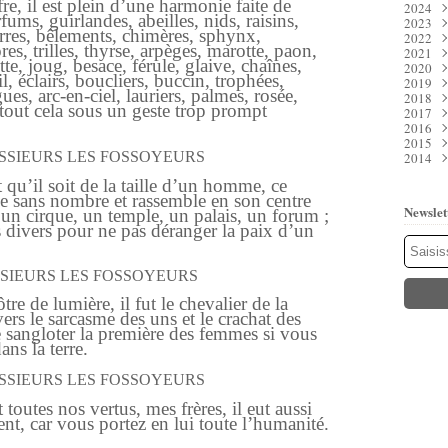
, il est plein d’une harmonie faite de
2024
Juil
Déc
rfums, guirlandes, abeilles, nids, raisins,
2023
Juin
Nov
Déc
 serres, bêlements, chimères, sphynx,
2022
Mai
Oct
Nov
Déc
s, trilles, thyrse, arpèges, marotte, paon,
2021
Avri
Sep
Oct
Nov
Déc
te, joug, besace, férule, glaive, chaînes,
2020
Mar
Aoû
Sep
Oct
Nov
Déc
il, éclairs, boucliers, buccin, trophées,
2019
Févr
Juil
Aoû
Sep
Oct
Nov
Déc
ues, arc-en-ciel, lauriers, palmes, rosée,
2018
Janv
Juin
Juil
Aoû
Sep
Oct
Nov
Déc
, tout cela sous un geste trop prompt
2017
Mai
Juin
Juil
Aoû
Sep
Oct
Nov
Déc
2016
Avri
Mai
Juin
Juil
Aoû
Sep
Oct
Nov
Déc
2015
Mar
Avri
Mai
Juin
Juil
Aoû
Sep
Oct
Nov
Déc
SSIEURS LES FOSSOYEURS
2014
Févr
Mar
Avri
Mai
Juin
Juil
Aoû
Sep
Oct
Nov
Déc
Janv
Févr
Mar
Avri
Mai
Juin
Juil
Aoû
Sep
Oct
Nov
Déc
qu’il soit de la taille d’un homme, ce
Janv
Févr
Mar
Avri
Mai
Juin
Juil
Aoû
Sep
Oct
Nov
e sans nombre et rassemble en son centre
Janv
Févr
Mar
Avri
Mai
Juin
Juil
Aoû
Sep
Oct
Newslet
un cirque, un temple, un palais, un forum ;
Janv
Févr
Mar
Avri
Mai
Juin
Juil
Aoû
Sep
divers pour ne pas déranger la paix d’un
Janv
Févr
Mar
Avri
Mai
Juin
Juil
Aoû
Janv
Févr
Mar
Avri
Mai
Juin
Juil
Janv
Févr
Mar
Avri
Mai
Juin
IEURS LES FOSSOYEURS
Janv
Févr
Mar
Avri
Mai
Janv
Févr
Mar
Mar
 de lumière, il fut le chevalier de la
Janv
Févr
Janv
ers le sarcasme des uns et le crachat des
Janv
re sangloter la première des femmes si vous
ns la terre.
SSIEURS LES FOSSOYEURS
outes nos vertus, mes frères, il eut aussi
nt, car vous portez en lui toute l’humanité.