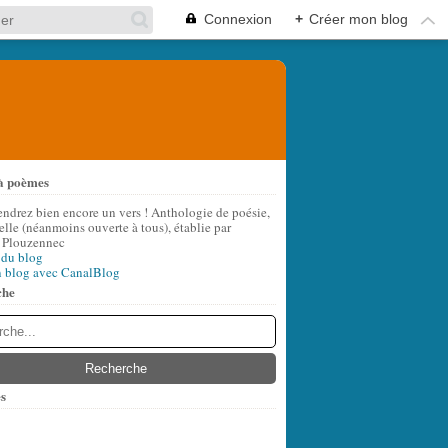
Connexion
+
Créer mon blog
à poèmes
endrez bien encore un vers ! Anthologie de poésie,
lle (néanmoins ouverte à tous), établie par
 Plouzennec
 du blog
n blog avec CanalBlog
che
s
t
(6)