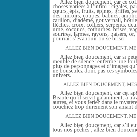
Allez bien doucement, car ce coffre
choses variées à l’infini : cigales, pa
cœurs, épis, fruits, épines, griffes,
dés, miroirs, coupes, babues, amphore
carillon, diadème, gouvernail, houlet
flèches, croix, colliers, serpents, deu
urne, socques, cothurnes, brises, vag
sourires, larmes, rayons, baisers, or
pourrait s’évanouir ou se briser
ALLEZ BIEN DOUCEMENT, ME
Allez bien doucement, car si petit 
meuble de silence renferme une foul
plus de personnages et d’images qu’
ne bousculez donc pas ces symboles 
univers.
ALLEZ BIEN DOUCEMENT, MESS
Allez bien doucement, car cet apôtre
Beauté qu’il servit galamment, à trav
autres, et vous feriez dans le mystè
couchiez trop durement son amant da
ALLEZ BIEN DOUCEMENT, ME
Allez bien doucement, car s’il eut t
tous nos péchés ; allez bien douceme