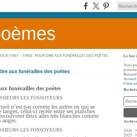
 poèmes
Le bar 
OUX (1861 – 1940) : POUR DIRE AUX FUNÉRAILLES DES POÈTES
Vous pr
personne
dire aux funérailles des poètes
Bernard
Accueil
Créer u
ux funérailles des poètes
Recher
SSIEURS LES FOSSOYEURS
eil n’est pas comme les autres en qui se
 langes, celui-ci recèle entre ses planches
 recouvrent deux ailes très blanches comme
s anges.
Archive
SIEURS LES FOSSOYEURS
2026
2025
Aoû