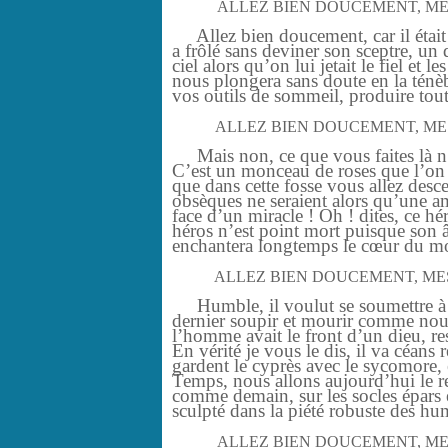
ALLEZ BIEN DOUCEMENT, ME
Allez bien doucement, car il était 
a frôlé sans deviner son sceptre, un 
ciel alors qu’on lui jetait le fiel et l
nous plongera sans doute en la ténèb
vos outils de sommeil, produire tout
ALLEZ BIEN DOUCEMENT, ME
Mais non, ce que vous faites là n’e
C’est un monceau de roses que l’on 
que dans cette fosse vous allez desce
obsèques ne seraient alors qu’une a
face d’un miracle ! Oh ! dites, ce hé
héros n’est point mort puisque son â
enchantera longtemps le cœur du mon
ALLEZ BIEN DOUCEMENT, ME
Humble, il voulut se soumettre à l
dernier soupir et mourir comme nous
l’homme avait le front d’un dieu, re
En vérité je vous le dis, il va céans
gardent le cyprès avec le sycomore, 
Temps, nous allons aujourd’hui le r
comme demain, sur les socles épars é
sculpté dans la piété robuste des hu
ALLEZ BIEN DOUCEMENT, ME