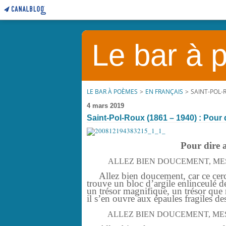
Le bar à
LE BAR À POÈMES
>
EN FRANÇAIS
>
SAINT-POL-R
4 mars 2019
Saint-Pol-Roux (1861 – 1940) : Pour 
Pour dire a
ALLEZ BIEN DOUCEMENT, ME
Allez bien doucement, car ce cercu
trouve un bloc d’argile enlinceulé de
un trésor magnifique, un trésor que
il s’en ouvre aux épaules fragiles de
ALLEZ BIEN DOUCEMENT, MES