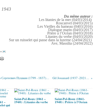
e, 1943
Du même auteur :
Les litanies de la mer (04/03/2014)
Roscanvel (04/03/2015)
Les Vieilles du hameau (0403/2016)
Dialogue marin (04/03/2017)
Prière à l’Océan (04/03/2018)
Litanies du verbe (04/03/2020)
Sur un ruisselet qui passe dans la luzerne (24/04/2021)
Ave, Massilia (24/04/2022)
n [
#
]
Alexandre Sergueïevitch Pouchkine / Александр Сергеевич Пушкин (1799 - 1837) : « Tout mais ne pas devenir fou ... »
Gil Jouanard (1937 -2021) : « Fibres... »
Saint-Pol-Roux (1861 –
Saint-Pol-Roux (1861-
61 –
1940) : Litanies du verbe
1940) : Prière à l'Océan
elet qui