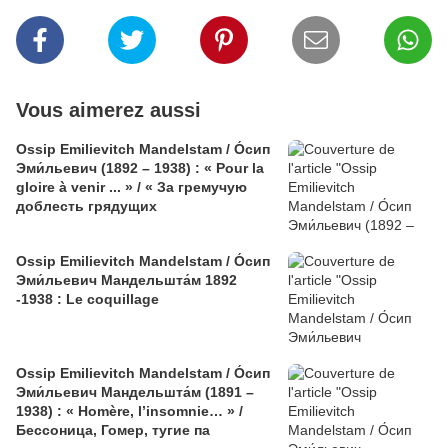
Vous aimerez aussi
Ossip Emilievitch Mandelstam / О́сип
Эми́льевич (1892 – 1938) : « Pour la
gloire à venir ... » / « За гремучую
доблесть грядущих
Ossip Emilievitch Mandelstam / О́сип
Эми́льевич Мандельшта́м 1892
-1938 : Le coquillage
Ossip Emilievitch Mandelstam / О́сип
Эми́льевич Мандельшта́м (1891 –
1938) : « Homère, l’insomnie… » /
Бессоница, Гомер, тугие па