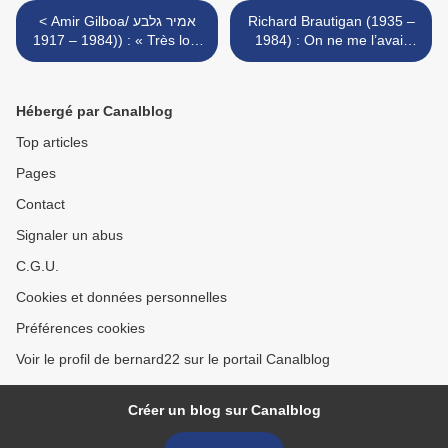
< Amir Gilboa/ אמיר גלבע
Richard Brautigan (1935 –
(1984 – 1917) : « Très loin
1984) : On ne me l’avait
à perte de vue... »
jamais fait aussi gentiment /
I've never had it done so
gently before >
Hébergé par Canalblog
Top articles
Pages
Contact
Signaler un abus
C.G.U.
Cookies et données personnelles
Préférences cookies
Voir le profil de bernard22 sur le portail Canalblog
Créer un blog sur Canalblog