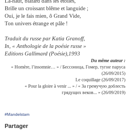
Là-haut, blafard dans les étoiles,
Brille un croissant blême et languide ;
Oui, je le fais mien, ô Grand Vide,
Ton univers étrange et pâle !
Traduit du russe par Katia Granoff,
In, « Anthologie de la poésie russe »
Editions Gallimard (Poésie),1993
Du même auteur :
« Homère, l’insomnie… » / Бессоница, Гомер, тугие паруса
(26/09/2015)
Le coquillage (26/09/2017)
« Pour la gloire à venir ... » / « За гремучую доблесть
грядущих веков... » (26/09/2019)
#Mandelstam
Partager