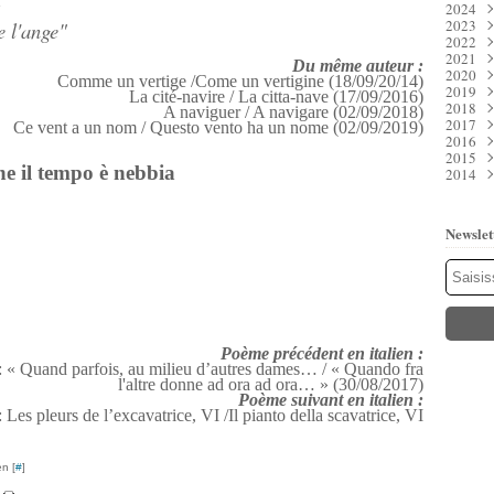
2024
Juil
Déc
2023
Juin
Nov
Déc
e l'ange"
2022
Mai
Oct
Nov
Déc
2021
Avri
Sep
Oct
Nov
Déc
Du même auteur :
2020
Mar
Aoû
Sep
Oct
Nov
Déc
Comme un vertige /Come un vertigine (18/09/20/14)
2019
Févr
Juil
Aoû
Sep
Oct
Nov
Déc
La cité-navire / La citta-nave (17/09/2016)
2018
Janv
Juin
Juil
Aoû
Sep
Oct
Nov
Déc
A naviguer / A navigare (02/09/2018)
2017
Mai
Juin
Juil
Aoû
Sep
Oct
Nov
Déc
Ce vent a un nom / Questo vento ha un nome (02/09/2019)
2016
Avri
Mai
Juin
Juil
Aoû
Sep
Oct
Nov
Déc
2015
Mar
Avri
Mai
Juin
Juil
Aoû
Sep
Oct
Nov
Déc
e il tempo è nebbia
2014
Févr
Mar
Avri
Mai
Juin
Juil
Aoû
Sep
Oct
Nov
Déc
Janv
Févr
Mar
Avri
Mai
Juin
Juil
Aoû
Sep
Oct
Nov
Déc
Janv
Févr
Mar
Avri
Mai
Juin
Juil
Aoû
Sep
Oct
Nov
Janv
Févr
Mar
Avri
Mai
Juin
Juil
Aoû
Sep
Oct
Newslet
Janv
Févr
Mar
Avri
Mai
Juin
Juil
Aoû
Sep
Janv
Févr
Mar
Avri
Mai
Juin
Juil
Aoû
Janv
Févr
Mar
Avri
Mai
Juin
Juil
Janv
Févr
Mar
Avri
Mai
Juin
Janv
Févr
Mar
Avri
Mai
Janv
Févr
Mar
Mar
Janv
Févr
Janv
Poème précédent en italien :
Janv
 : « Quand parfois, au milieu d’autres dames… / « Quando fra
l'altre donne ad ora ad ora… » (30/08/2017)
Poème suivant en italien :
 Les pleurs de l’excavatrice, VI /Il pianto della scavatrice, VI
n [
#
]