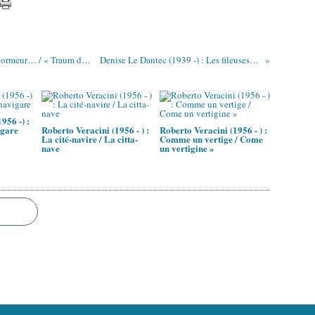
Nelly Sachs (1891 – 1970) : « Rêve surcroît du dormeur… / « Traum der den Schlafenden
Denise Le Dantec (1939 -) : Les fileuses d'étoupes (I)
956 -) :
igare
Roberto Veracini (1956 - ) :
Roberto Veracini (1956 - ) :
La cité-navire / La citta-
Comme un vertige / Come
nave
un vertigine »