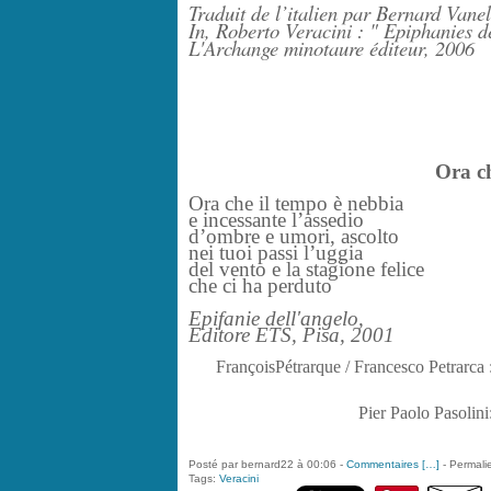
Traduit de l’italien par Bernard Vanel
In, Roberto Veracini : " Epiphanies d
L'Archange minotaure éditeur, 2006
Ora ch
Ora che il tempo è nebbia
e incessante l’assedio
d’ombre e umori, ascolto
nei tuoi passi l’uggia
del vento e la stagione felice
che ci ha perduto
Epifanie dell'angelo,
Editore ETS, Pisa, 2001
FrançoisPétrarque / Francesco Petrarca
Pier Paolo Pasolini:
Posté par bernard22 à 00:06 -
Commentaires [
…
]
- Permalie
Tags:
Veracini