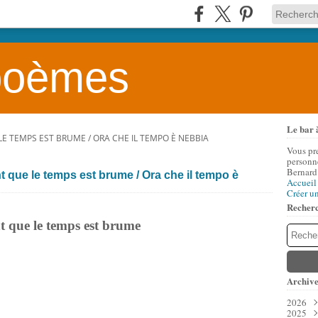
 poèmes
Le bar 
LE TEMPS EST BRUME / ORA CHE IL TEMPO È NEBBIA
Vous pr
personne
Bernard
nt que le temps est brume / Ora che il tempo è
Accueil
Créer u
Recher
 que le temps est brume
Archive
2026
2025
Aoû