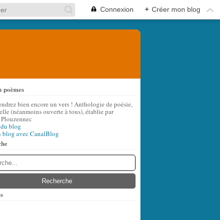
Connexion
+
Créer mon blog
à poèmes
endrez bien encore un vers ! Anthologie de poésie,
lle (néanmoins ouverte à tous), établie par
 Plouzennec
 du blog
n blog avec CanalBlog
che
s
t
(8)