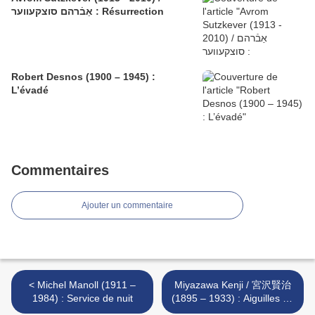
אַבֿרהם סוצקעווער : Résurrection
Robert Desnos (1900 – 1945) :
L’évadé
Commentaires
Ajouter un commentaire
< Michel Manoll (1911 –
Miyazawa Kenji / 宮沢賢治
1984) : Service de nuit
(1895 – 1933) : Aiguilles de
pin >