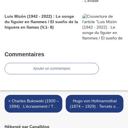
Luis Mizón (1942 - 2022) : Le songe
du figuier en flammes / El sueño de la
higuera en llamas (V,1- 8)
Commentaires
Ajouter un commentaire
< Charles Bukowski (1920 –
Hugo von Hofmannsthal
1994) : L’écrasement / The
(1874 – 1929) : Tercets sur
crunch
la mortalité / Terzinen über
vergänglichkeit >
Hébergé par Canalblog