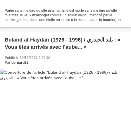
Partie sans me dire qu’elle m’aimait Elle est morte sans me dire qu’elle
m’aimait Je veux m’allonger comme un soldat vaincu menotté par le
marécage de la lune, une étoile en laisse à la main et dans la bouche, un
mot imprononçable La journée est un bateau...
Buland al-Ḥaydarī (1926 - 1996) / بلند الحيدري : «
Vous êtes arrivés avec l’aube... »
Publié le 30/10/2021 à 00:01
Par
bernard22