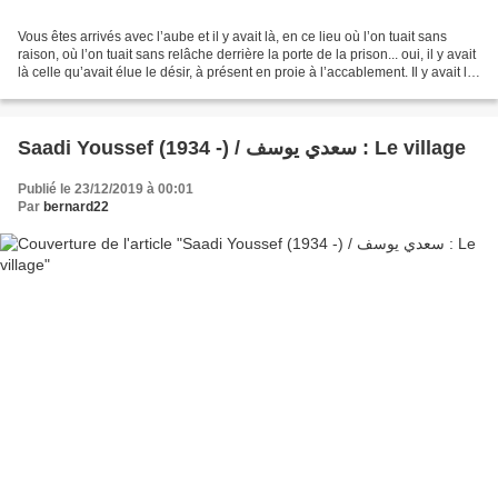
Vous êtes arrivés avec l’aube et il y avait là, en ce lieu où l’on tuait sans
raison, où l’on tuait sans relâche derrière la porte de la prison... oui, il y avait
là celle qu’avait élue le désir, à présent en proie à l’accablement. Il y avait là,
prêtes...
Saadi Youssef (1934 -) / سعدي يوسف : Le village
Publié le 23/12/2019 à 00:01
Par
bernard22