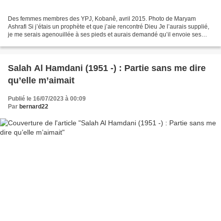
Des femmes membres des YPJ, Kobanê, avril 2015. Photo de Maryam
Ashrafi Si j’étais un prophète et que j’aie rencontré Dieu Je l’aurais supplié,
je me serais agenouillée à ses pieds et aurais demandé qu’il envoie ses
soldats pour sauver la terre J’aurais...
Salah Al Hamdani (1951 -) : Partie sans me dire
qu’elle m’aimait
Publié le 16/07/2023 à 00:09
Par
bernard22