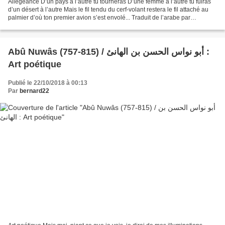
Allégeance D’un pays à l’autre tu tourneras D’une femme à l’autre tu fuiras
d’un désert à l’autre Mais le fil tendu du cerf-volant restera le fil attaché au
palmier d’où ton premier avion s’est envolé... Traduit de l’arabe par
Abdellatif Laâbi et Jabbar...
Abû Nuwâs (757-815) / أبو نواس الحسن بن الهانئ :
Art poétique
Publié le 22/10/2018 à 00:13
Par
bernard22