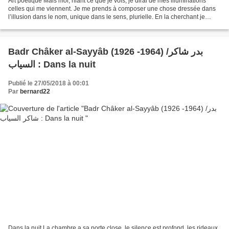
Art poétique Mais moi, niant ce que je vois, je dirai de mes illuminations
celles qui me viennent. Je me prends à composer une chose dressée dans
l’illusion dans le nom, unique dans le sens, plurielle. En la cherchant je
cherche le lieu nulle part. Comme...
Badr Châker al-Sayyâb (1926 -1964) /بدر شاكر
السياب : Dans la nuit
Publié le 27/05/2018 à 00:01
Par
bernard22
Dans la nuit La chambre a sa porte close, le silence est profond, les rideaux