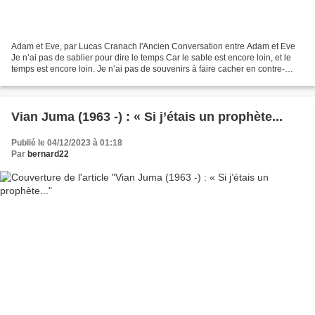
Adam et Eve, par Lucas Cranach l'Ancien Conversation entre Adam et Eve
Je n’ai pas de sablier pour dire le temps Car le sable est encore loin, et le
temps est encore loin. Je n’ai pas de souvenirs à faire cacher en contre-
bande. Rien à cacher sous les...
Vian Juma (1963 -) : « Si j’étais un prophète...
Publié le 04/12/2023 à 01:18
Par
bernard22