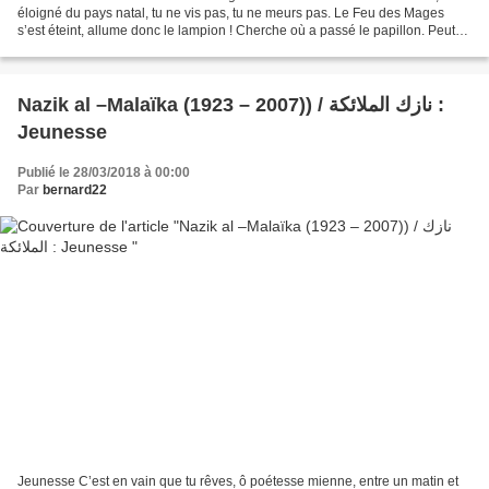
éloigné du pays natal, tu ne vis pas, tu ne meurs pas. Le Feu des Mages
s’est éteint, allume donc le lampion ! Cherche où a passé le papillon. Peut-
être vole-il dans l’ombre verte...
Nazik al –Malaïka (1923 – 2007)) / نازك الملائكة :
Jeunesse
Publié le 28/03/2018 à 00:00
Par
bernard22
Jeunesse C’est en vain que tu rêves, ô poétesse mienne, entre un matin et