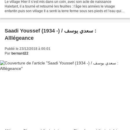
Le village Hier il s’est mis dans un coin, avec son acte de naissance
Haletant, il a tourné et retourné les feuilles : l’âge les années le visage
enfantin puis son village Il a senti la terre ferme sous ses pieds et l’eau qui
coulait Ce pont-là était...
Saadi Youssef (1934 -) / سعدي يوسف :
Alllégeance
Publié le 23/12/2018 à 00:01
Par
bernard22