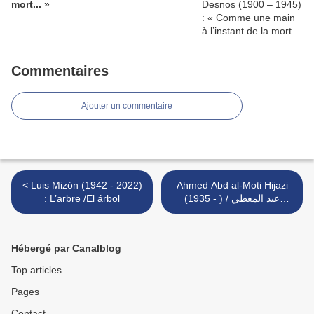
mort... »
Commentaires
Ajouter un commentaire
< Luis Mizón (1942 - 2022)
Ahmed Abd al-Moti Hijazi
: L’arbre /El árbol
(1935 - ) / عبد المعطي
حجازي : Neige >
Hébergé par Canalblog
Top articles
Pages
Contact