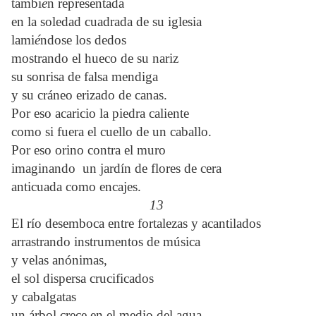
tambi
é
n representada
en la soledad cuadrada de su iglesia
lami
é
ndose los dedos
mostrando el hueco de su nariz
su sonrisa de falsa mendiga
y su cráneo erizado de canas.
Por eso acaricio la piedra caliente
como si fuera el cuello de un caballo.
Por eso orino contra el muro
imaginando un jardín de flores de cera
anticuada como encajes.
13
El río desemboca entre fortalezas y acantilados
arrastrando instrumentos de música
y velas anónimas,
el sol dispersa crucificados
y cabalgatas
un árbol crece en el medio del agua