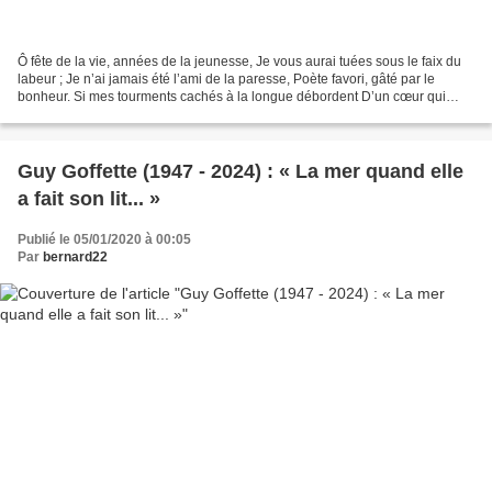
Ô fête de la vie, années de la jeunesse, Je vous aurai tuées sous le faix du
labeur ; Je n’ai jamais été l’ami de la paresse, Poète favori, gâté par le
bonheur. Si mes tourments cachés à la longue débordent D’un cœur qui
d’ordinaire en secret les retient,...
Guy Goffette (1947 - 2024) : « La mer quand elle
a fait son lit... »
Publié le 05/01/2020 à 00:05
Par
bernard22