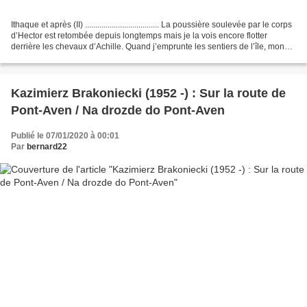
Ithaque et après (II) .................................... La poussière soulevée par le corps
d’Hector est retombée depuis longtemps mais je la vois encore flotter
derrière les chevaux d’Achille. Quand j’emprunte les sentiers de l’île, mon
ombre me quitte...
Kazimierz Brakoniecki (1952 -) : Sur la route de
Pont-Aven / Na drozde do Pont-Aven
Publié le 07/01/2020 à 00:01
Par
bernard22