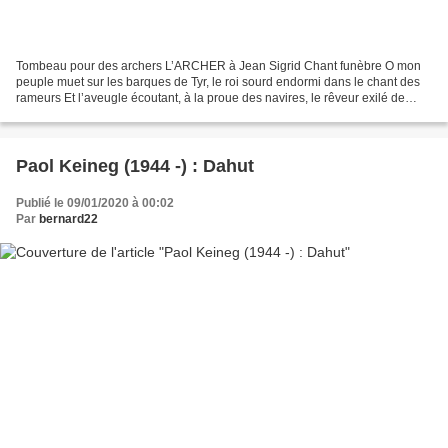
Tombeau pour des archers L’ARCHER à Jean Sigrid Chant funèbre O mon
peuple muet sur les barques de Tyr, le roi sourd endormi dans le chant des
rameurs Et l’aveugle écoutant, à la proue des navires, le rêveur exilé de
l’histoire du vent. Qui pourrait retrouver...
Paol Keineg (1944 -) : Dahut
Publié le 09/01/2020 à 00:02
Par
bernard22