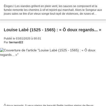
Éloges I Les viandes grillent en plein vent, les sauces se composent et la
fumée remonte les chemins à vif et rejoint qui marchait. Alors le Songeur aux
joues sales se tire d'un vieux songe tout rayé de violences, de ruses et
d'éclats, et orné de sueurs,...
Louise Labé (1525 - 1565) : « Ô doux regards... »
Publié le 03/01/2020 à 00:01
Par
bernard22
Ô doux regards, ô yeux pleins de beauté Petits jardins pleins de fleurs