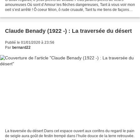
amoureuses Où sont d’Amour les flèches dangereuses, Tant à vous voir mon
oeil s’est arrêté ! Ô coeur félon, ô rude cruauté, Tant tu me tiens de façons
rigoureuses, Tant j’ai coulé...
Claude Benady (1922 -) : La traversée du désert
Publié le 01/01/2020 à 23:56
Par
bernard22
La traversée du désert Dans cet espace ouvert aux confins du regard le pain
de seigle aura goût de festin trempé dans l’huile douce de la terre retrouvée.