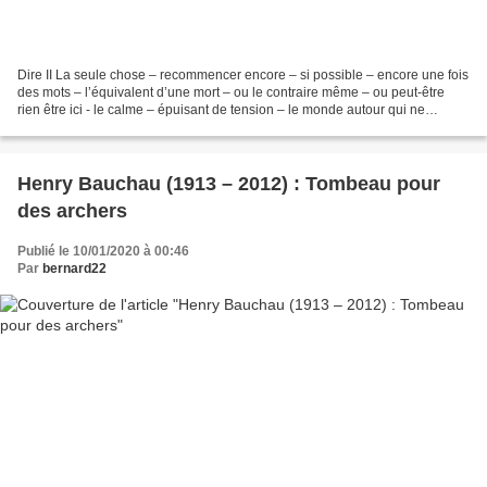
Dire II La seule chose – recommencer encore – si possible – encore une fois
des mots – l’équivalent d’une mort – ou le contraire même – ou peut-être
rien être ici - le calme – épuisant de tension – le monde autour qui ne
s’arrête pas – mais pourrait s’arrêter...
Henry Bauchau (1913 – 2012) : Tombeau pour
des archers
Publié le 10/01/2020 à 00:46
Par
bernard22