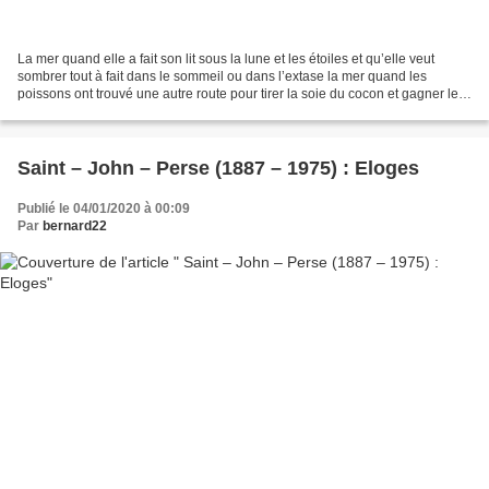
La mer quand elle a fait son lit sous la lune et les étoiles et qu’elle veut
sombrer tout à fait dans le sommeil ou dans l’extase la mer quand les
poissons ont trouvé une autre route pour tirer la soie du cocon et gagner leur
temps de paresse la mer quand...
Saint – John – Perse (1887 – 1975) : Eloges
Publié le 04/01/2020 à 00:09
Par
bernard22