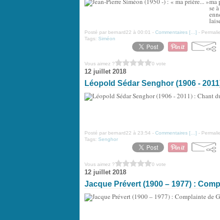
ma 
se à
enne
lais
Posté par bernard22 à 00:01 -
Commentaires [
…
]
- Permalie
Tags:
Siméon
Vous aimez ?
0 vote
12 juillet 2018
Léopold Sédar Senghor (1906 - 2011
Posté par bernard22 à 23:54 -
Commentaires [
…
]
- Permalie
Tags:
Senghor
Vous aimez ?
0 vote
12 juillet 2018
Jacque Prévert (1900 – 1977) : Compl