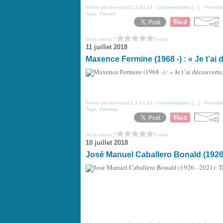
Posté par bernard22 à 00:14 -
Commentaires [
…
]
- Permalie
Tags:
Prévert
Vous aimez ?
0 vote
11 juillet 2018
Maxence Fermine (1968 -) : « Je t’ai 
Posté par bernard22 à 01:42 -
Commentaires [
…
]
- Permalie
Tags:
Fermine
Vous aimez ?
0 vote
10 juillet 2018
José Manuel Caballero Bonald (1926 