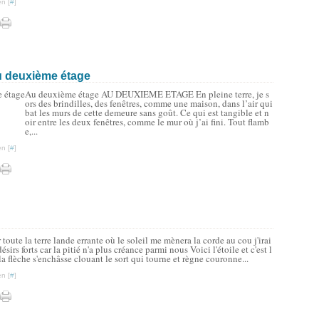
n [
#
]
u deuxième étage
Au deuxième étage AU DEUXIEME ETAGE En pleine terre, je s
ors des brindilles, des fenêtres, comme une maison, dans l’air qui
bat les murs de cette demeure sans goût. Ce qui est tangible et n
oir entre les deux fenêtres, comme le mur où j’ai fini. Tout flamb
e,...
n [
#
]
oute la terre lande errante où le soleil me mènera la corde au cou j'irai
ésirs forts car la pitié n'a plus créance parmi nous Voici l'étoile et c'est l
la flèche s'enchâsse clouant le sort qui tourne et règne couronne...
n [
#
]