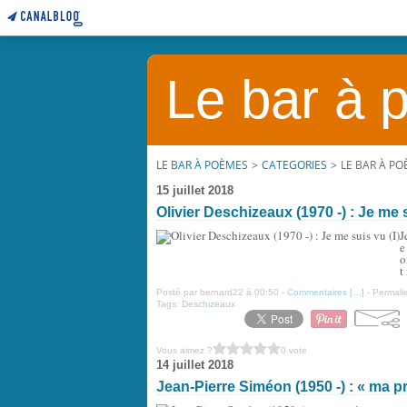
Le bar à
LE BAR À POÈMES
>
CATEGORIES
>
LE BAR À P
15 juillet 2018
Olivier Deschizeaux (1970 -) : Je me s
J
e
o
t
Posté par bernard22 à 00:50 -
Commentaires [
…
]
- Permalie
Tags:
Deschizeaux
Vous aimez ?
0 vote
14 juillet 2018
Jean-Pierre Siméon (1950 -) : « ma pri