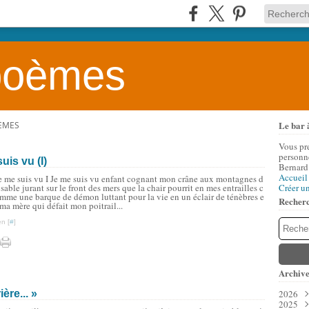
 poèmes
Le bar 
OÈMES
Vous pr
personne
uis vu (I)
Bernard
Accueil
e me suis vu I Je me suis vu enfant cognant mon crâne aux montagnes d
 sable jurant sur le front des mers que la chair pourrit en mes entrailles c
Créer u
mme une barque de démon luttant pour la vie en un éclair de ténèbres e
Recher
 ma mère qui défait mon poitrail...
n [
#
]
Archive
ère... »
2026
2025
Aoû