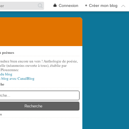
Connexion
+
Créer mon blog
à poèmes
endrez bien encore un vers ! Anthologie de poésie,
lle (néanmoins ouverte à tous), établie par
 Plouzennec
 du blog
n blog avec CanalBlog
che
s
t
(8)