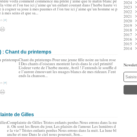
prière voilà comment commence ma prière j’aime que le matin blanc pè
2024
Juil
Déc
 la vitre et l’on tue ici j’aime qu’un enfant courant dans l’herbe haute vi
2023
Juin
Nov
Déc
 à cogner sa joue à mes paumes et l’on tue ici j’aime qu’un homme se p
2022
Mai
Oct
Nov
Déc
e à mes seins et que sa...
2021
Avri
Sep
Oct
Nov
Déc
2020
Mar
Aoû
Sep
Oct
Nov
Déc
n [
#
]
2019
Févr
Juil
Aoû
Sep
Oct
Nov
Déc
2018
Janv
Juin
Juil
Aoû
Sep
Oct
Nov
Déc
2017
Mai
Juin
Juil
Aoû
Sep
Oct
Nov
Déc
2016
Avri
Mai
Juin
Juil
Aoû
Sep
Oct
Nov
Déc
2015
Mar
Avri
Mai
Juin
Juil
Aoû
Sep
Oct
Nov
Déc
2014
Févr
Mar
Avri
Mai
Juin
Juil
Aoû
Sep
Oct
Nov
Déc
) : Chant du printemps
Janv
Févr
Mar
Avri
Mai
Juin
Juil
Aoû
Sep
Oct
Nov
Déc
Janv
Févr
Mar
Avri
Mai
Juin
Juil
Aoû
Sep
Oct
Nov
Chant du printemps Pour une jeune fille noire au talon rose
Janv
Févr
Mar
Avri
Mai
Juin
Juil
Aoû
Sep
Oct
I Des chants d’oiseaux montent lavés dans le ciel primitif
Newslet
Janv
Févr
Mar
Avri
Mai
Juin
Juil
Aoû
Sep
L’odeur verte de l’herbe monte, Avril ! J’entends le souffle d
Janv
Févr
Mar
Avri
Mai
Juin
Juil
Aoû
e l’aurore émouvant les nuages blancs de mes rideaux J’ent
ends la chanson...
Janv
Févr
Mar
Avri
Mai
Juin
Juil
Janv
Févr
Mar
Avri
Mai
Juin
n [
#
]
Janv
Févr
Mar
Avri
Mai
Janv
Févr
Mar
Mar
Janv
Févr
Janv
Janv
ainte de Gilles
Complainte de Gilles Tristes enfants perdus Nous errons dans la nu
it. Où sont les fleurs du jour, Les plaisirs de l'amour. Les lumières d
e la vie? Tristes enfants perdus Nous errons dans la nuit. La lune bl
anche et nue Dans le ciel nous poursuit, Son...