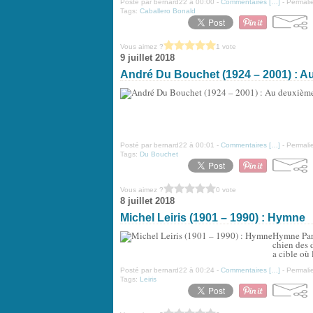
Posté par bernard22 à 00:00 -
Commentaires [
…
]
- Permalie
Tags:
Caballero Bonald
Vous aimez ?
1 vote
9 juillet 2018
André Du Bouchet (1924 – 2001) : A
Posté par bernard22 à 00:01 -
Commentaires [
…
]
- Permalie
Tags:
Du Bouchet
Vous aimez ?
0 vote
8 juillet 2018
Michel Leiris (1901 – 1990) : Hymne
Hymne Par t
chien des d
a cible où 
Posté par bernard22 à 00:24 -
Commentaires [
…
]
- Permalie
Tags:
Leiris