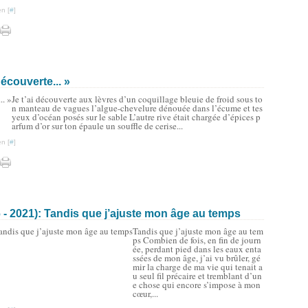
n [
#
]
découverte... »
Je t’ai découverte aux lèvres d’un coquillage bleuie de froid sous to
n manteau de vagues l’algue-chevelure dénouée dans l’écume et tes
yeux d’océan posés sur le sable L’autre rive était chargée d’épices p
arfum d’or sur ton épaule un souffle de cerise...
n [
#
]
- 2021): Tandis que j’ajuste mon âge au temps
Tandis que j’ajuste mon âge au tem
ps Combien de fois, en fin de journ
ée, perdant pied dans les eaux enta
ssées de mon âge, j’ai vu brûler, gé
mir la charge de ma vie qui tenait a
u seul fil précaire et tremblant d’un
e chose qui encore s’impose à mon
cœur,...