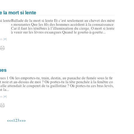
e la mort si lente
Ballade de la mort si lente Et c’est seulement au chevet des mère
s mourantes Que les fils des hommes accèdent à la connaissance
Car il faut les ténèbres à l’illumination du cierge. O mort si lente
à venir sur les lèvres exsangues Quand le goutte-à-goutte...
n [
#
]
ues
ues 1 Où les emportes-tu, train, destin, au panache de fumée sous le fir
noir et au-dessus de moi ? Où portes-tu la tête penchée à la fenêtre co
elle attendait le couperet de ta guillotine ? Où portes-tu ces bras levés,
t la...
n [
#
]
<<
<
1
2
3
>
>>