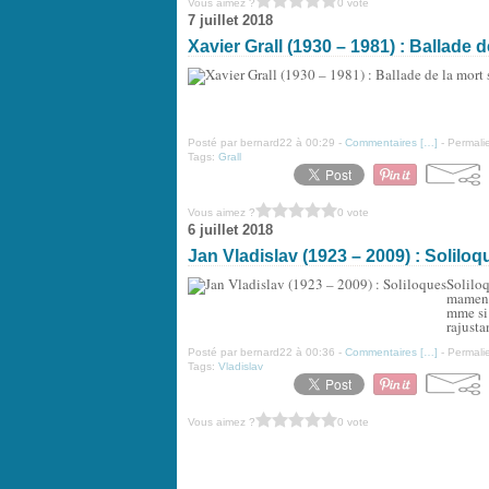
Vous aimez ?
0 vote
7 juillet 2018
Xavier Grall (1930 – 1981) : Ballade d
Posté par bernard22 à 00:29 -
Commentaires [
…
]
- Permalie
Tags:
Grall
Vous aimez ?
0 vote
6 juillet 2018
Jan Vladislav (1923 – 2009) : Soliloq
Soliloq
mament 
mme si 
rajustan
Posté par bernard22 à 00:36 -
Commentaires [
…
]
- Permalie
Tags:
Vladislav
Vous aimez ?
0 vote