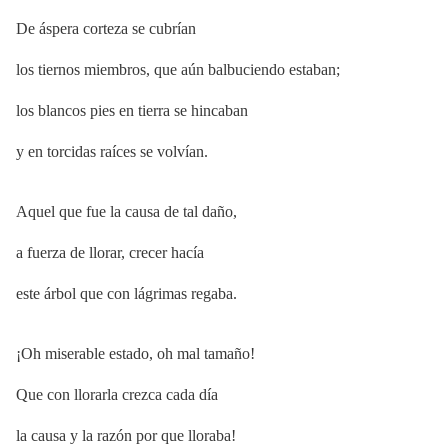
De áspera corteza se cubrían
los tiernos miembros, que aún balbuciendo estaban;
los blancos pies en tierra se hincaban
y en torcidas raíces se volvían.
Aquel que fue la causa de tal daño,
a fuerza de llorar, crecer hacía
este árbol que con lágrimas regaba.
¡Oh miserable estado, oh mal tamaño!
Que con llorarla crezca cada día
la causa y la razón por que lloraba!