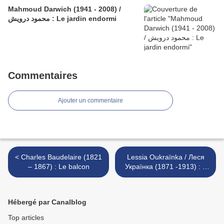
Mahmoud Darwich (1941 - 2008) /
محمود درويش : Le jardin endormi
Commentaires
Ajouter un commentaire
< Charles Baudelaire (1821
Lessia Oukraïnka / Леся
– 1867) : Le balcon
Українка (1871 -1913) : «
Paroles, que n’êtes-vous
dur acier... » / « Слово,
чому ти не твердая криця,
Hébergé par Canalblog
» >
Top articles