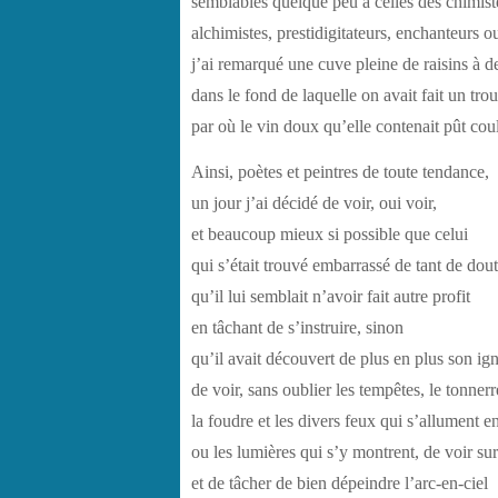
semblables quelque peu à celles des chimist
alchimistes, prestidigitateurs, enchanteurs 
j’ai remarqué une cuve pleine de raisins à d
dans le fond de laquelle on avait fait un tro
par où le vin doux qu’elle contenait pût coul
Ainsi, poètes et peintres de toute tendance,
un jour j’ai décidé de voir, oui voir,
et beaucoup mieux si possible que celui
qui s’était trouvé embarrassé de tant de dout
qu’il lui semblait n’avoir fait autre profit
en tâchant de s’instruire, sinon
qu’il avait découvert de plus en plus son ig
de voir, sans oublier les tempêtes, le tonnerr
la foudre et les divers feux qui s’allument en 
ou les lumières qui s’y montrent, de voir sur
et de tâcher de bien dépeindre l’arc-en-ciel