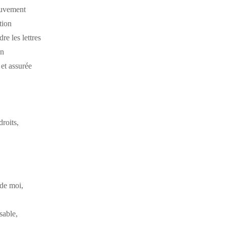
ouvement
tion
re les lettres
en
 et assurée
droits,
 de moi,
sable,