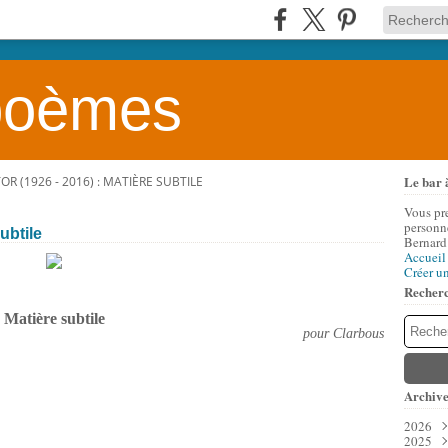
 poèmes
Le bar 
R (1926 - 2016) : MATIÈRE SUBTILE
Vous pr
personne
ubtile
Bernard
Accueil
Créer u
Recher
Matière subtile
pour Clarbous
Archive
2026
2025
Aoû