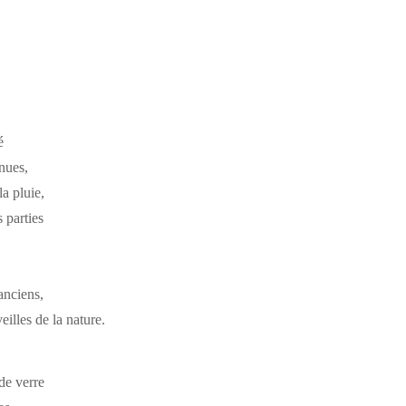
é
 nues,
la pluie,
s parties
anciens,
eilles de la nature.
de verre