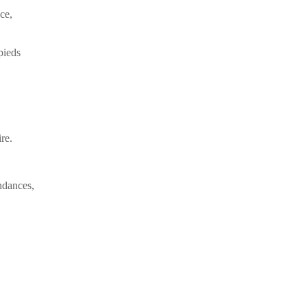
ce,
pieds
re.
ndances,