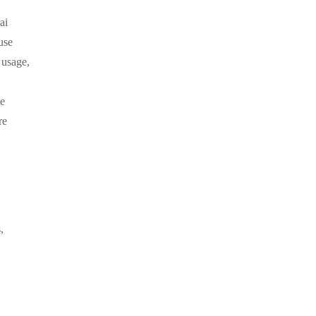
ai
use
 usage,
ve
re
,