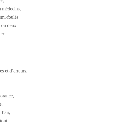
es,
ou médecins,
emi-foulés,
u ou deux
er.
es et d’erreurs,
norance,
e,
l’air,
tout