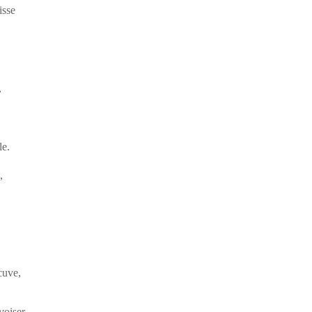
isse
,
le.
,
cuve,
voiser.