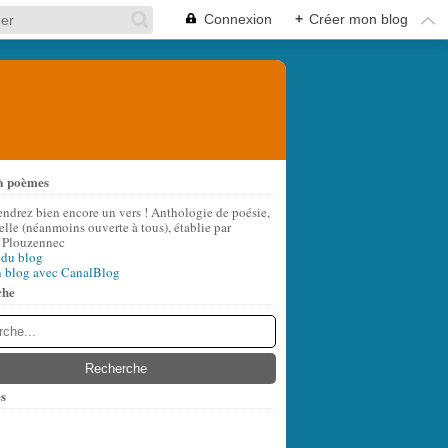
Connexion
+
Créer mon blog
à poèmes
endrez bien encore un vers ! Anthologie de poésie,
lle (néanmoins ouverte à tous), établie par
 Plouzennec
 du blog
n blog avec CanalBlog
che
s
t
(7)