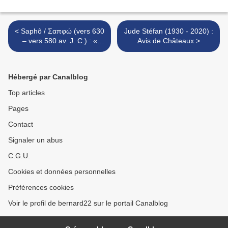
< Saphô / Σαπφώ (vers 630
Jude Stéfan (1930 - 2020) :
– vers 580 av. J. C.) : «
Avis de Châteaux >
Notre Anactoria, Attys, s’en
est allée... ».
Hébergé par Canalblog
Top articles
Pages
Contact
Signaler un abus
C.G.U.
Cookies et données personnelles
Préférences cookies
Voir le profil de bernard22 sur le portail Canalblog