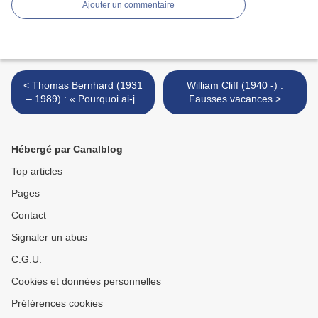
Ajouter un commentaire
< Thomas Bernhard (1931
William Cliff (1940 -) :
– 1989) : « Pourquoi ai-je
Fausses vacances >
peur de vieillir... » / «
Warum fürchte ich mein
Altern... »
Hébergé par Canalblog
Top articles
Pages
Contact
Signaler un abus
C.G.U.
Cookies et données personnelles
Préférences cookies