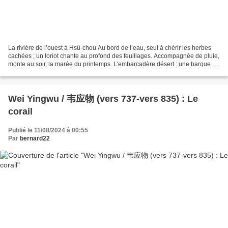
La rivière de l’ouest à Hsü-chou Au bord de l’eau, seul à chérir les herbes
cachées ; un loriot chante au profond des feuillages. Accompagnée de pluie,
monte au soir, la marée du printemps. L’embarcadère désert : une barque à
la dérive... Traduit du chinois...
Wei Yingwu / 韦应物 (vers 737-vers 835) : Le
corail
Publié le 11/08/2024 à 00:55
Par
bernard22