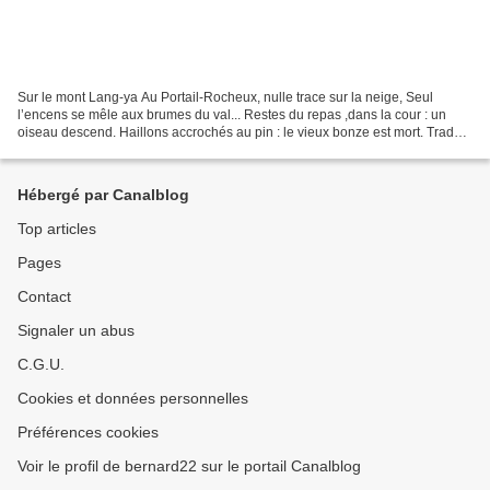
Sur le mont Lang-ya Au Portail-Rocheux, nulle trace sur la neige, Seul
l’encens se mêle aux brumes du val... Restes du repas ,dans la cour : un
oiseau descend. Haillons accrochés au pin : le vieux bonze est mort. Traduit
du chinois par François Cheng...
Hébergé par Canalblog
Top articles
Pages
Contact
Signaler un abus
C.G.U.
Cookies et données personnelles
Préférences cookies
Voir le profil de bernard22 sur le portail Canalblog