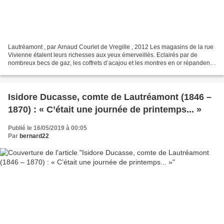
Lautréamont , par Arnaud Courlet de Vregille , 2012 Les magasins de la rue
Vivienne étalent leurs richesses aux yeux émerveillés. Eclairés par de
nombreux becs de gaz, les coffrets d’acajou et les montres en or répandent
à travers les vitrines des gerbes...
Isidore Ducasse, comte de Lautréamont (1846 –
1870) : « C’était une journée de printemps... »
Publié le 16/05/2019 à 00:05
Par
bernard22