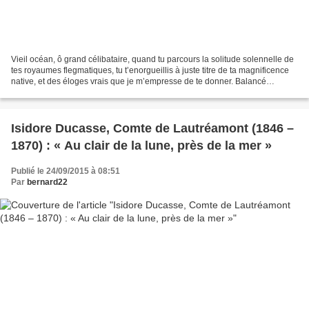
Vieil océan, ô grand célibataire, quand tu parcours la solitude solennelle de
tes royaumes flegmatiques, tu t’enorgueillis à juste titre de ta magnificence
native, et des éloges vrais que je m’empresse de te donner. Balancé
voluptueusement par les molles...
Isidore Ducasse, Comte de Lautréamont (1846 –
1870) : « Au clair de la lune, près de la mer »
Publié le 24/09/2015 à 08:51
Par
bernard22