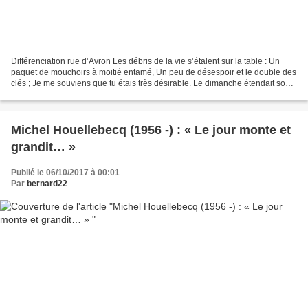
Différenciation rue d’Avron Les débris de la vie s’étalent sur la table : Un
paquet de mouchoirs à moitié entamé, Un peu de désespoir et le double des
clés ; Je me souviens que tu étais très désirable. Le dimanche étendait son
voile un peu gluant Sur...
Michel Houellebecq (1956 -) : « Le jour monte et
grandit… »
Publié le 06/10/2017 à 00:01
Par
bernard22