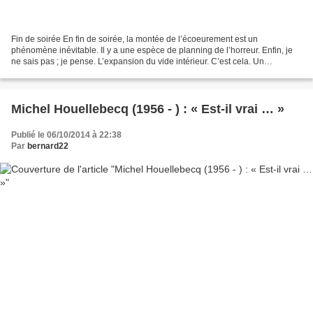
Fin de soirée En fin de soirée, la montée de l’écoeurement est un
phénomène inévitable. Il y a une espèce de planning de l’horreur. Enfin, je
ne sais pas ; je pense. L’expansion du vide intérieur. C’est cela. Un
décollage de tout événement possible. Comme...
Michel Houellebecq (1956 - ) : « Est-il vrai … »
Publié le 06/10/2014 à 22:38
Par
bernard22