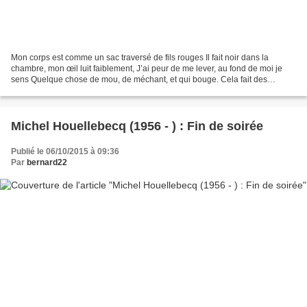
Mon corps est comme un sac traversé de fils rouges Il fait noir dans la
chambre, mon œil luit faiblement, J’ai peur de me lever, au fond de moi je
sens Quelque chose de mou, de méchant, et qui bouge. Cela fait des
années que je hais cette viande Qui recouvre...
Michel Houellebecq (1956 - ) : Fin de soirée
Publié le 06/10/2015 à 09:36
Par
bernard22