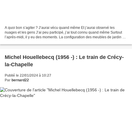
A quoi bon s’agiter ? J’aurai vécu quand même Et j’aurai observé les
nuages et les gens J’ai peu participé, j’ai tout connu quand même Surtout
l’après-midi, il y eu des moments. La configuration des meubles de jardin Je
l’ai très bien connue, à défaut...
Michel Houellebecq (1956 -) : Le train de Crécy-
la-Chapelle
Publié le 22/01/2024 à 10:27
Par
bernard22