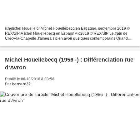
ichelichel HouelleichMichel Houellebecq en Espagne, septembre 2019 ©
REX/SIP A ichel Houellebecq en EspagnMic2019 © REX/SIP Le train de
Crécy-la-Chapelle J'aimerais bien avoir quelques contemporains Quand
l'insomnie creuse mes nuits, parfois, très tard...
Michel Houellebecq (1956 -) : Différenciation rue
d’Avron
Publié le 06/10/2018 à 00:58
Par
bernard22