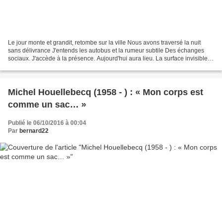
Le jour monte et grandit, retombe sur la ville Nous avons traversé la nuit
sans délivrance J'entends les autobus et la rumeur subtile Des échanges
sociaux. J'accède à la présence. Aujourd'hui aura lieu. La surface invisible
Délimitant dans l'air nos êtres...
Michel Houellebecq (1958 - ) : « Mon corps est
comme un sac… »
Publié le 06/10/2016 à 00:04
Par
bernard22