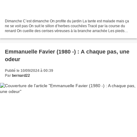
Dimanche C’est dimanche On profite du jardin La tante est malade mais ça
ne se voit pas On suit le sillon d’herbes couchées Tracé par la course du
renard On cueille des cerises véreuses à la branche arrachée Les pieds
trempés on rentre le soleil est trop...
Emmanuelle Favier (1980 -) : A chaque pas, une
odeur
Publié le 10/09/2024 à 00:39
Par
bernard22