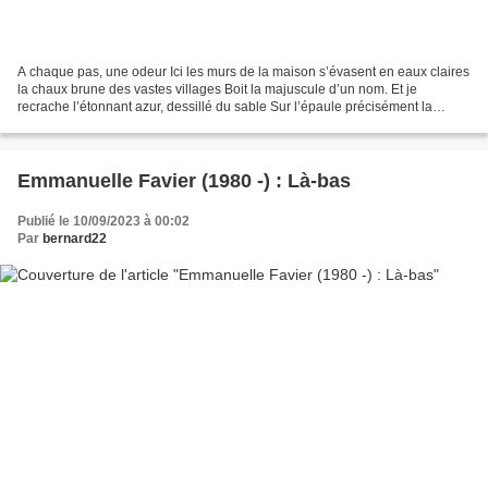
A chaque pas, une odeur Ici les murs de la maison s’évasent en eaux claires
la chaux brune des vastes villages Boit la majuscule d’un nom. Et je
recrache l’étonnant azur, dessillé du sable Sur l’épaule précisément la
permanence du souffle De cet arrêt...
Emmanuelle Favier (1980 -) : Là-bas
Publié le 10/09/2023 à 00:02
Par
bernard22