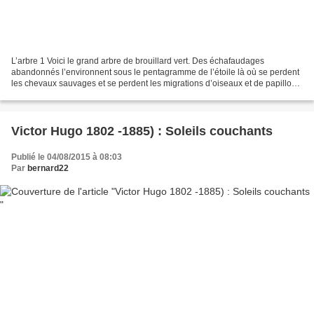
L’arbre 1 Voici le grand arbre de brouillard vert. Des échafaudages
abandonnés l’environnent sous le pentagramme de l’étoile là où se perdent
les chevaux sauvages et se perdent les migrations d’oiseaux et de papillons.
Voici la ville ensevelie dans la...
Victor Hugo 1802 -1885) : Soleils couchants
Publié le 04/08/2015 à 08:03
Par
bernard22