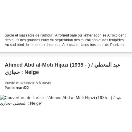
Sacre et massacre de l’amour I A l'orient pâle où l'éther agonise A l'occident
des nuits des grandes eaux Au septentrion des tourbillons et des tempêtes
Au sud béni de la cendre des morts Aux quatre faces bestiales de l'horizon
Devant la face du taureau...
Ahmed Abd al-Moti Hijazi (1935 - ) / عبد المعطي
حجازي : Neige
Publié le 07/08/2015 à 08:49
Par
bernard22