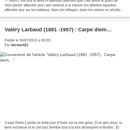
? ! Alors c’est vrai tu veux m’attendre attendre que j’aie semé le grain de
mon panier attendre que j’aie ramené à la maison les abeilles égarées
attendre que sur les bateaux, dans les villages, dans les usines on ait allumé
torches et lampes à huile...
Valéry Larbaud (1881 -1957) : Carpe diem…
Publié le 30/07/2015 à 08:55
Par
bernard22
Carpe Diem Cueille ce triste jour d’hiver sur la mer grise, D’un gris doux, la
terre est bleue et le ciel bas Semble tout à la fois désespéré et tendre ; Et