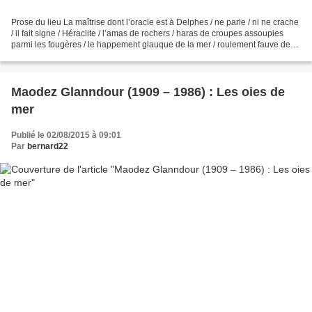
Prose du lieu La maîtrise dont l’oracle est à Delphes / ne parle / ni ne crache
/ il fait signe / Héraclite / l’amas de rochers / haras de croupes assoupies
parmi les fougères / le happement glauque de la mer / roulement fauve des
galets ressassés / et...
Maodez Glanndour (1909 – 1986) : Les oies de
mer
Publié le 02/08/2015 à 09:01
Par
bernard22