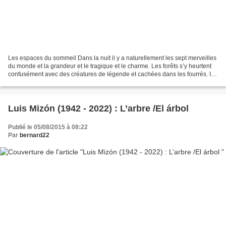
Les espaces du sommeil Dans la nuit il y a naturellement les sept merveilles
du monde et la grandeur et le tragique et le charme. Les forêts s’y heurtent
confusément avec des créatures de légende et cachées dans les fourrés. Il y
a toi. Dans la nuit il...
Luis Mizón (1942 - 2022) : L’arbre /El árbol
Publié le 05/08/2015 à 08:22
Par
bernard22