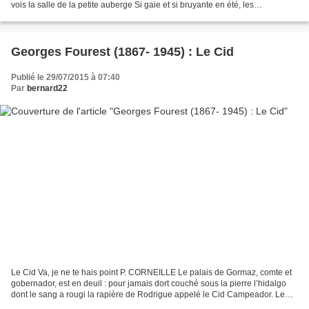
vois la salle de la petite auberge Si gaie et si bruyante en été, les
dimanches, Et où nous sommes...
Georges Fourest (1867- 1945) : Le Cid
Publié le 29/07/2015 à 07:40
Par
bernard22
Le Cid Va, je ne te hais point P. CORNEILLE Le palais de Gormaz, comte et
gobernador, est en deuil : pour jamais dort couché sous la pierre l’hidalgo
dont le sang a rougi la rapière de Rodrigue appelé le Cid Campeador. Le
soir tombe. Invoquant les deux...