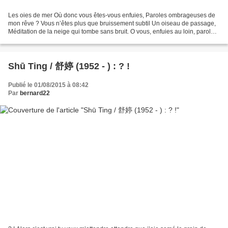
Les oies de mer Où donc vous êtes-vous enfuies, Paroles ombrageuses de
mon rêve ? Vous n’êtes plus que bruissement subtil Un oiseau de passage,
Méditation de la neige qui tombe sans bruit. O vous, enfuies au loin, paroles
sauvages, Comme les oiseaux du...
Shū Ting / 舒婷 (1952 - ) : ? !
Publié le 01/08/2015 à 08:42
Par
bernard22