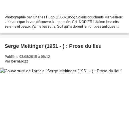
Photographie par Charles Hugo (1853-1855) Soleils couchants Merveilleux
tableaux que la vue découvre à la pensée. CH. NODIER I J'aime les soirs
sereins et beaux, j'aime les soirs, Soit qu'ils dorent le front des antiques
manoirs Ensevelis dans les feuillages...
Serge Meitinger (1951 - ) : Prose du lieu
Publié le 03/08/2015 à 09:12
Par
bernard22