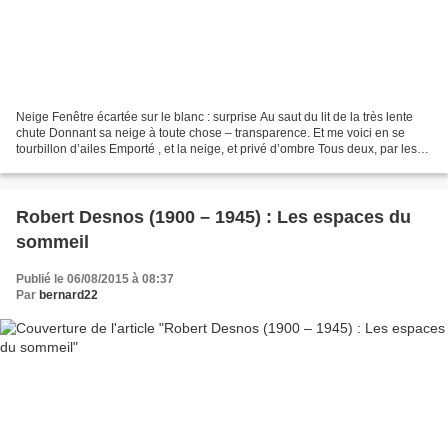
Neige Fenêtre écartée sur le blanc : surprise Au saut du lit de la très lente
chute Donnant sa neige à toute chose – transparence. Et me voici en se
tourbillon d’ailes Emporté , et la neige, et privé d’ombre Tous deux, par les
arbres nus et par Le rebord...
Robert Desnos (1900 – 1945) : Les espaces du
sommeil
Publié le 06/08/2015 à 08:37
Par
bernard22