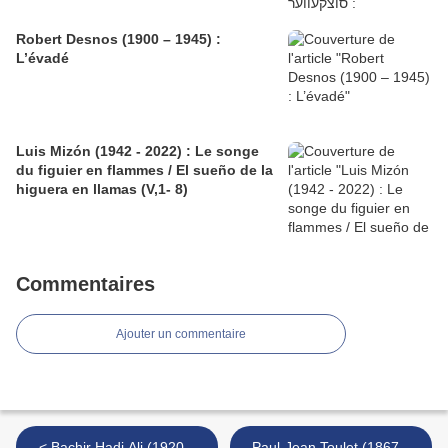
Robert Desnos (1900 – 1945) :
L’évadé
Luis Mizón (1942 - 2022) : Le songe
du figuier en flammes / El sueño de la
higuera en llamas (V,1- 8)
Commentaires
Ajouter un commentaire
< Bachir Hadj Ali (1920 –
Paul-Jean Toulet (1867 –