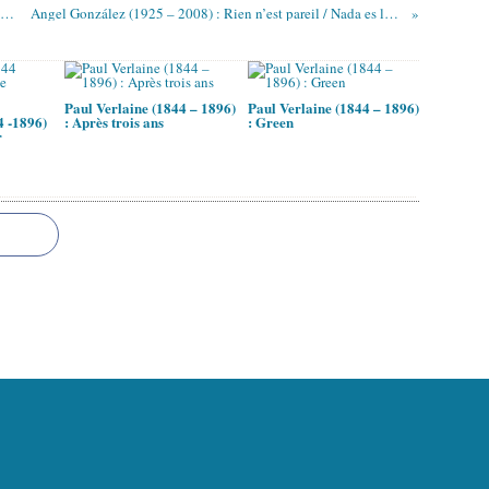
iaro Davanzati (XIIIème siècle) : La femme angélisée
Angel González (1925 – 2008) : Rien n’est pareil / Nada es lo mismo
Paul Verlaine (1844 – 1896)
Paul Verlaine (1844 – 1896)
4 -1896)
: Après trois ans
: Green
r