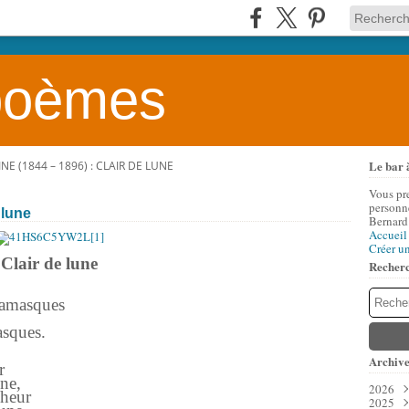
 poèmes
Le bar 
NE (1844 – 1896) : CLAIR DE LUNE
Vous pr
personne
 lune
Bernard
Accueil
Créer u
Clair de lune
Recher
gamasques
asques.
Archive
r
ne,
2026
nheur
2025
Aoû