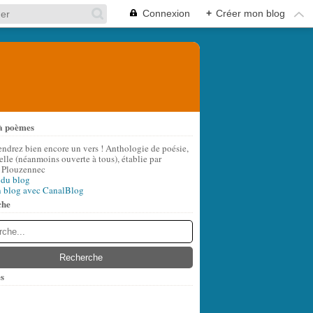
Connexion
+
Créer mon blog
à poèmes
endrez bien encore un vers ! Anthologie de poésie,
lle (néanmoins ouverte à tous), établie par
 Plouzennec
 du blog
n blog avec CanalBlog
che
s
t
(8)