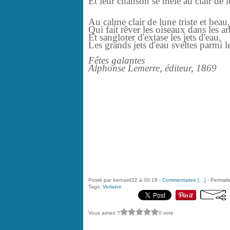
Et leur chanson se mêle au clair de 
Au calme clair de lune triste et beau,
Qui fait rêver les oiseaux dans les ar
Et sangloter d'extase les jets d'eau,
Les grands jets d'eau sveltes parmi l
Fêtes galantes
Alphonse Lemerre, éditeur, 1869
Posté par bernard22 à 00:18 -
Commentaires [
…
]
- Permalie
Tags:
Verlaine
Vous aimez ?
0 vote