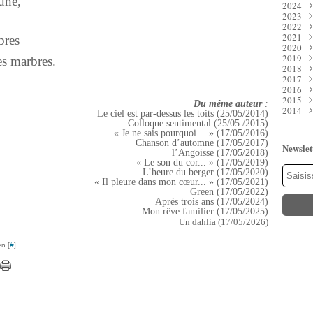
lune,
2024
Juil
Déc
2023
Juin
Nov
Déc
2022
Mai
Oct
Nov
Déc
2021
Avri
Sep
Oct
Nov
Déc
bres
2020
Mar
Aoû
Sep
Oct
Nov
Déc
2019
Févr
Juil
Aoû
Sep
Oct
Nov
Déc
es marbres.
2018
Janv
Juin
Juil
Aoû
Sep
Oct
Nov
Déc
2017
Mai
Juin
Juil
Aoû
Sep
Oct
Nov
Déc
2016
Avri
Mai
Juin
Juil
Aoû
Sep
Oct
Nov
Déc
2015
Mar
Avri
Mai
Juin
Juil
Aoû
Sep
Oct
Nov
Déc
Du même auteur
:
2014
Févr
Mar
Avri
Mai
Juin
Juil
Aoû
Sep
Oct
Nov
Déc
Le ciel est par-dessus les toits (25/05/2014)
Janv
Févr
Mar
Avri
Mai
Juin
Juil
Aoû
Sep
Oct
Nov
Déc
Colloque sentimental (25/05 /2015)
Janv
Févr
Mar
Avri
Mai
Juin
Juil
Aoû
Sep
Oct
Nov
« Je ne sais pourquoi… » (17/05/2016)
Janv
Févr
Mar
Avri
Mai
Juin
Juil
Aoû
Sep
Oct
Chanson d’automne (17/05/2017)
Newslet
Janv
Févr
Mar
Avri
Mai
Juin
Juil
Aoû
Sep
l’Angoisse (17/05/2018)
Janv
Févr
Mar
Avri
Mai
Juin
Juil
Aoû
« Le son du cor... » (17/05/2019)
L’heure du berger (17/05/2020)
Janv
Févr
Mar
Avri
Mai
Juin
Juil
« Il pleure dans mon cœur... » (17/05/2021)
Janv
Févr
Mar
Avri
Mai
Juin
Green (17/05/2022)
Janv
Févr
Mar
Avri
Mai
Après trois ans (17/05/2024)
Janv
Févr
Mar
Mar
Mon rêve familier (17/05/2025)
Janv
Févr
Janv
Un dahlia (17/05/2026)
Janv
n [
#
]