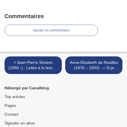
Commentaires
Ajouter un commentaire
< Jean-Pierre Siméon
Anna-Elisabeth de Noailles
(1950 -) : Lettre à la femme
(1876 – 1933) : « Si je
aimée au sujet de la mort
n'aimais que toi en toi... » >
(VII – XII)
Hébergé par Canalblog
Top articles
Pages
Contact
Signaler un abus