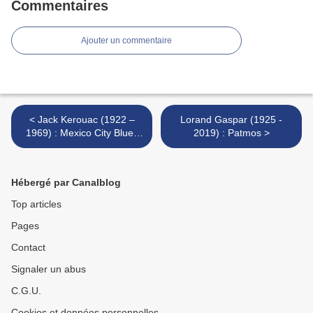
Commentaires
Ajouter un commentaire
< Jack Kerouac (1922 –
Lorand Gaspar (1925 -
1969) : Mexico City Blues
2019) : Patmos >
(11ème - 20ème Chorus /
11th – 20th Chorus)
Hébergé par Canalblog
Top articles
Pages
Contact
Signaler un abus
C.G.U.
Cookies et données personnelles