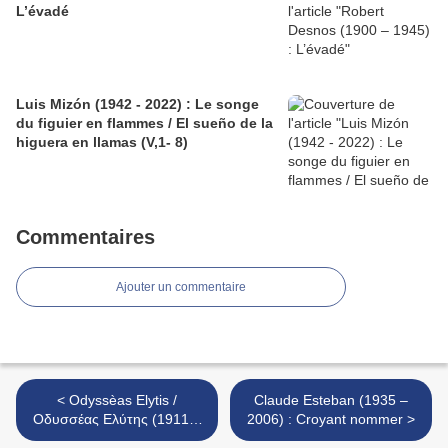
L’évadé
Luis Mizón (1942 - 2022) : Le songe
du figuier en flammes / El sueño de la
higuera en llamas (V,1- 8)
Commentaires
Ajouter un commentaire
< Odyssèas Elytis /
Claude Esteban (1935 –
Οδυσσέας Ελύτης (1911 –
2006) : Croyant nommer >
1996) : Six plus un remords