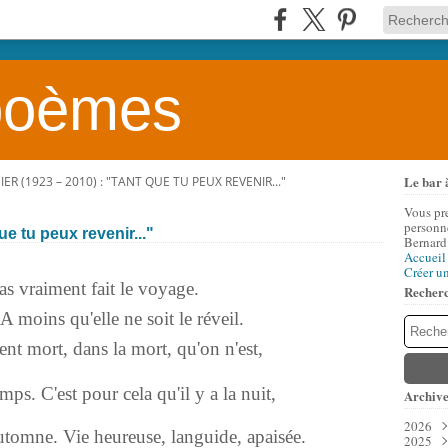
 poèmes
Le bar 
R (1923 – 2010) : "TANT QUE TU PEUX REVENIR..."
Vous pr
personne
e tu peux revenir..."
Bernard
Accueil
Créer u
s vraiment fait le voyage.
Recher
 A moins qu'elle ne soit le réveil.
nt mort, dans la mort, qu'on n'est,
ps. C'est pour cela qu'il y a la nuit,
Archive
2026
utomne. Vie heureuse, languide, apaisée.
2025
Aoû