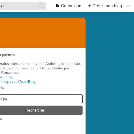
Connexion
+
Créer mon blog
à poèmes
endrez bien encore un vers ! Anthologie de poésie,
lle (néanmoins ouverte à tous), établie par
 Plouzennec
 du blog
n blog avec CanalBlog
che
s
t
(6)