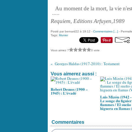
Au moment de la mort, la vie n'est p
.....
Requiem, Editions Arfuyen,1989
Posté par bernard22 à 19:12 -
Commentaires [
…
]
- Permalie
Tags:
Munier
Vous aimez ?
0 vote
Georges Haldas (1917-2010) : Testament
Vous aimerez aussi :
Robert Desnos (1900 –
1945) : L’évadé
Luis Mizón (1942 - 
Le songe du figuier
flammes / El sueño 
higuera en llamas (
Commentaires