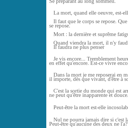
Se préparant au long sommeil.
La mort, quand elle oeuvre, est-elle
Il faut que le corps se repose. Que l
se repose.
Mort : la dernière et suprême fati
Quand viendra la mort, il n'y faudra
Il faudra ne plus penser
Je vis encore... Tremblement heure
en effet
qu'encore. Est-ce vivre enc
Dans la mort je me reposerai en mo
il importe, dès que vivant, d'être à
C'est la sortie du monde qui est ar
ne
peut qu'être inapparente et douce
Peut-être la mort est-elle incosolabl
Nul ne pourra jamais dire si c'est la
Peut-être qu'aucune des deux ne l'a?