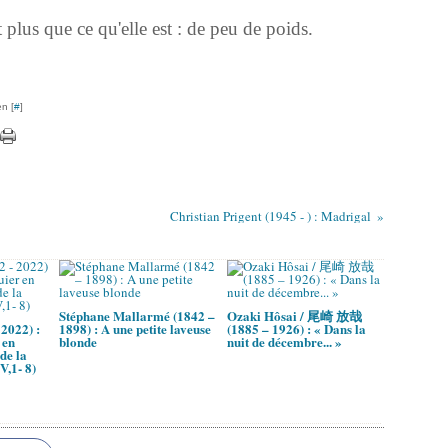
lus que ce qu'elle est : de peu de poids.
n [
#
]
Christian Prigent (1945 - ) : Madrigal
Stéphane Mallarmé (1842 –
Ozaki Hôsai / 尾崎 放哉
2022) :
1898) : A une petite laveuse
(1885 – 1926) : « Dans la
 en
blonde
nuit de décembre... »
de la
V,1- 8)