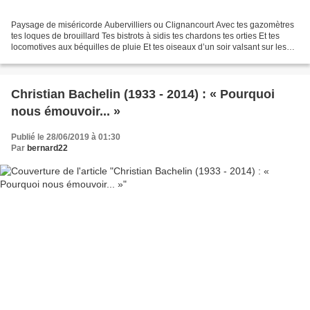
Paysage de miséricorde Aubervilliers ou Clignancourt Avec tes gazomètres
tes loques de brouillard Tes bistrots à sidis tes chardons tes orties Et tes
locomotives aux béquilles de pluie Et tes oiseaux d’un soir valsant sur les
poubelles Paysage de miséricorde...
Christian Bachelin (1933 - 2014) : « Pourquoi
nous émouvoir... »
Publié le 28/06/2019 à 01:30
Par
bernard22