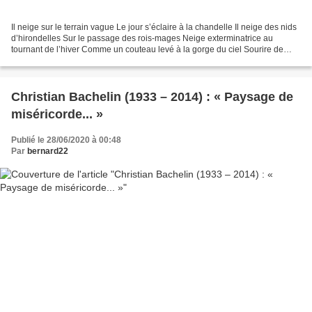
Il neige sur le terrain vague Le jour s’éclaire à la chandelle Il neige des nids
d’hirondelles Sur le passage des rois-mages Neige exterminatrice au
tournant de l’hiver Comme un couteau levé à la gorge du ciel Sourire de
méduse et venin d’araignée Neige...
Christian Bachelin (1933 – 2014) : « Paysage de
miséricorde... »
Publié le 28/06/2020 à 00:48
Par
bernard22