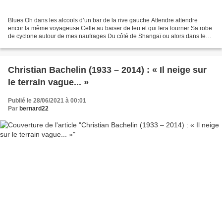
Blues Oh dans les alcools d’un bar de la rive gauche Attendre attendre
encor la même voyageuse Celle au baiser de feu et qui fera tourner Sa robe
de cyclone autour de mes naufrages Du côté de Shangaï ou alors dans les
bruines D’un soir de Copenhague au...
Christian Bachelin (1933 – 2014) : « Il neige sur
le terrain vague... »
Publié le 28/06/2021 à 00:01
Par
bernard22