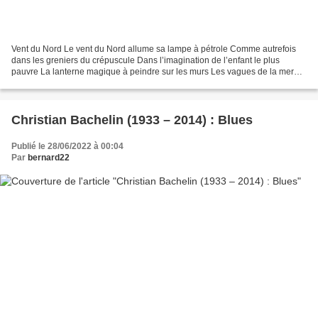
Vent du Nord Le vent du Nord allume sa lampe à pétrole Comme autrefois
dans les greniers du crépuscule Dans l’imagination de l’enfant le plus
pauvre La lanterne magique à peindre sur les murs Les vagues de la mer
les fleurs la toison d’or Enfant voici...
Christian Bachelin (1933 – 2014) : Blues
Publié le 28/06/2022 à 00:04
Par
bernard22