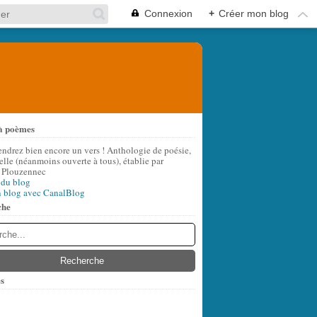
Connexion
+
Créer mon blog
à poèmes
endrez bien encore un vers ! Anthologie de poésie,
lle (néanmoins ouverte à tous), établie par
 Plouzennec
 du blog
n blog avec CanalBlog
che
s
t
(7)