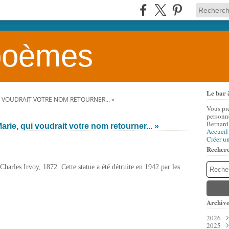
 poèmes
Le bar 
UI VOUDRAIT VOTRE NOM RETOURNER... »
Vous pr
personne
Bernard
arie, qui voudrait votre nom retourner... »
Accueil
Créer u
Recher
harles Irvoy, 1872. Cette statue a été détruite en 1942 par les
Archive
2026
2025
Aoû