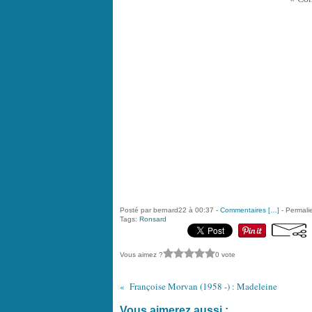
Posté par bernard22 à 00:37 -
Commentaires [
…
]
- Permalie
Tags:
Ronsard
Vous aimez ?
0 vote
Françoise Morvan (1958 -) : Madeleine
Vous aimerez aussi :