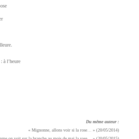
pose
er
lleure.
: à l’heure
Du même auteur :
« Mignonne, allons voir si la rose… » (20/05/2014)
me on voit sur la branche au mois de mai la rose… » (20/05/2015)