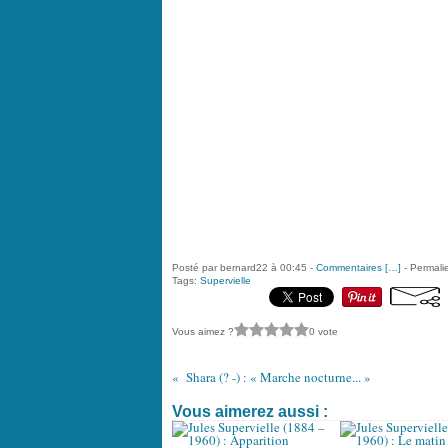
Posté par bernard22 à 00:45 -
Commentaires [
…
]
- Permalie
Tags:
Supervielle
Vous aimez ?
0 vote
Shara (? -) : « Marche nocturne... »
Vous aimerez aussi :