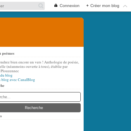
Connexion
+
Créer mon blog
à poèmes
endrez bien encore un vers ! Anthologie de poésie,
lle (néanmoins ouverte à tous), établie par
 Plouzennec
 du blog
n blog avec CanalBlog
che
s
t
(8)