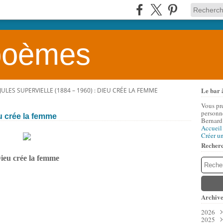
 poèmes
Le bar 
JULES SUPERVIELLE (1884 – 1960) : DIEU CRÉE LA FEMME
Vous pr
personne
eu crée la femme
Bernard
Accueil
Créer u
Recher
ieu crée la femme
Archive
2026
2025
Aoû