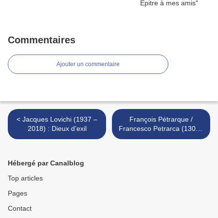
Commentaires
Ajouter un commentaire
< Jacques Lovichi (1937 –
François Pétrarque /
2018) : Dieux d’exil
Francesco Petrarca (1304 -
1374) : « Le premier jour
que trépassa la belle... / «
Li angeli elleti, e l'anime
Hébergé par Canalblog
beata... » >
Top articles
Pages
Contact