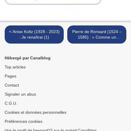
< Anise Koltz (1928 - 2023)
Pierre de Ronsard (1524 –
: Je renaîtrai (1)
1585) : « Comme un
chevreuil... » >
Hébergé par Canalblog
Top articles
Pages
Contact
Signaler un abus
C.G.U.
Cookies et données personnelles
Préférences cookies
Voir le profil de bernard22 sur le portail Canalblog