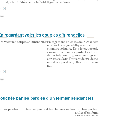
é, Rien à faire contre le froid léger qui effleure......
n [
#
]
 regardant voler les couples d’hirondelles
En regardant voler les couples d’hiro
ndelles Un rayon oblique envahit ma
chambre solitaire, Déjà le crépuscule
assombrit à demi ma porte, Les hiron
delles feignent d’ignorer ma si grand
e tristesse Sous l’auvent de ma deme
ure, deux par deux, elles tourbillonne
nt...
n [
#
]
uchée par les paroles d’un fermier pendant les
Touchée par les p
aroles d’un fermi
er pendant les ch