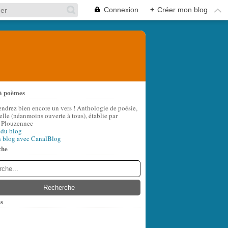
Connexion
+
Créer mon blog
à poèmes
endrez bien encore un vers ! Anthologie de poésie,
lle (néanmoins ouverte à tous), établie par
 Plouzennec
 du blog
n blog avec CanalBlog
che
s
t
(8)