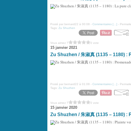
Posté par bernard22 à 00:08 -
Commentaires [
…
]
- Permalie
Tags:
Zu Shuzhen
Vous aimez ?
0 vote
15 janvier 2021
Zu Shuzhen / 朱淑真 (1135 – 1180) : P
Posté par bernard22 à 01:08 -
Commentaires [
…
]
- Permalie
Tags:
Zu Shuzhen
Vous aimez ?
0 vote
15 janvier 2020
Zu Shuzhen / 朱淑真 (1135 – 1180) : P