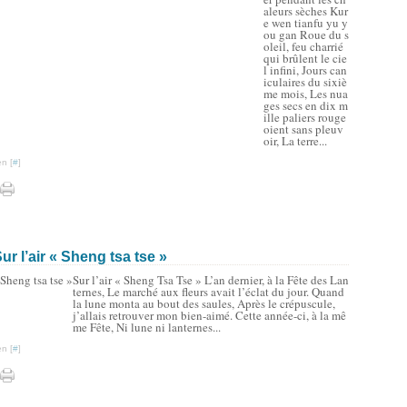
aleurs sèches Kur
e wen tianfu yu y
ou gan Roue du s
oleil, feu charrié
qui brûlent le cie
l infini, Jours can
iculaires du sixiè
me mois, Les nua
ges secs en dix m
ille paliers rouge
oient sans pleuv
oir, La terre...
n [
#
]
 l’air « Sheng tsa tse »
Sur l’air « Sheng Tsa Tse » L’an dernier, à la Fête des Lan
ternes, Le marché aux fleurs avait l’éclat du jour. Quand
la lune monta au bout des saules, Après le crépuscule,
j’allais retrouver mon bien-aimé. Cette année-ci, à la mê
me Fête, Ni lune ni lanternes...
n [
#
]