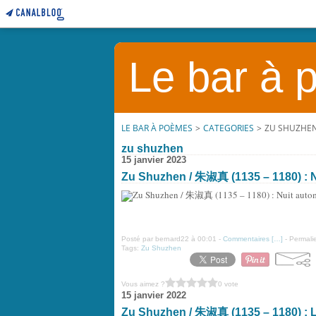
Le bar à
LE BAR À POÈMES
>
CATEGORIES
>
ZU SHUZHE
zu shuzhen
15 janvier 2023
Zu Shuzhen / 朱淑真 (1135 – 1180) : 
Posté par bernard22 à 00:01 -
Commentaires [
…
]
- Permalie
Tags:
Zu Shuzhen
Vous aimez ?
0 vote
15 janvier 2022
Zu Shuzhen / 朱淑真 (1135 – 1180) : L