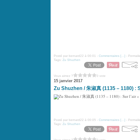
Posté par bernard22 à 00:01 -
Commentaires [
…
]
- Permalie
Tags:
Zu Shuzhen
Vous aimez ?
0 vote
15 janvier 2017
Zu Shuzhen / 朱淑真 (1135 – 1180) : Sur
Posté par bernard22 à 00:05 -
Commentaires [
…
]
- Permalie
Tags:
Zu Shuzhen
Vous aimez ?
0 vote