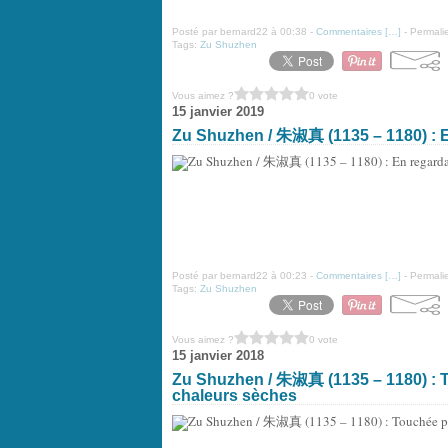
Posté par bernard22 à 00:38 -
Commentaires [
…
]
- Permalie
Tags:
Zu Shuzhen
Vous aimez ?
0 vote
15 janvier 2019
Zu Shuzhen / 朱淑真 (1135 – 1180) : En
Posté par bernard22 à 00:23 -
Commentaires [
…
]
- Permalie
Tags:
Zu Shuzhen
Vous aimez ?
0 vote
15 janvier 2018
Zu Shuzhen / 朱淑真 (1135 – 1180) : To
chaleurs sèches