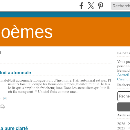
 poèmes
Le bar 
N
Vous pr
personne
Bernard
Nuit automnale
Accueil
Créer u
Nuit automnale Longue nuit d’insomnie, l’air automnal est pur, Pl
usieurs fois j’ai coupé les fleurs des lampes, bientôt minuit. Je fais
Recher
le lit qui s’emplit de fraîcheur, lune Dans les sterculiers qui luit là
où ils manquent. * Un ciel frais comme une...
n [
#
]
Archive
2026
2025
Aoû
a pure clarté