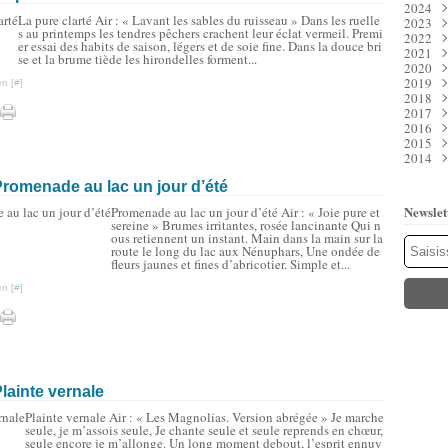
2024
Juil
Déc
La pure clarté Air : « Lavant les sables du ruisseau » Dans les ruelle
2023
Juin
Nov
Déc
s au printemps les tendres pêchers crachent leur éclat vermeil. Premi
2022
Mai
Oct
Nov
Déc
er essai des habits de saison, légers et de soie fine. Dans la douce bri
2021
Avri
Sep
Oct
Nov
Déc
se et la brume tiède les hirondelles forment...
2020
Mar
Aoû
Sep
Oct
Nov
Déc
2019
Févr
Juil
Aoû
Sep
Oct
Nov
Déc
n [
#
]
2018
Janv
Juin
Juil
Aoû
Sep
Oct
Nov
Déc
2017
Mai
Juin
Juil
Aoû
Sep
Oct
Nov
Déc
2016
Avri
Mai
Juin
Juil
Aoû
Sep
Oct
Nov
Déc
2015
Mar
Avri
Mai
Juin
Juil
Aoû
Sep
Oct
Nov
Déc
2014
Févr
Mar
Avri
Mai
Juin
Juil
Aoû
Sep
Oct
Nov
Déc
Janv
Févr
Mar
Avri
Mai
Juin
Juil
Aoû
Sep
Oct
Nov
Déc
romenade au lac un jour d’été
Janv
Févr
Mar
Avri
Mai
Juin
Juil
Aoû
Sep
Oct
Nov
Janv
Févr
Mar
Avri
Mai
Juin
Juil
Aoû
Sep
Oct
Newslet
Promenade au lac un jour d’été Air : « Joie pure et
Janv
Févr
Mar
Avri
Mai
Juin
Juil
Aoû
Sep
sereine » Brumes irritantes, rosée lancinante Qui n
Janv
Févr
Mar
Avri
Mai
Juin
Juil
Aoû
ous retiennent un instant. Main dans la main sur la
Janv
Févr
Mar
Avri
Mai
Juin
Juil
route le long du lac aux Nénuphars, Une ondée de
Janv
Févr
Mar
Avri
Mai
Juin
fleurs jaunes et fines d’abricotier. Simple et...
Janv
Févr
Mar
Avri
Mai
n [
#
]
Janv
Févr
Mar
Mar
Janv
Févr
Janv
Janv
lainte vernale
Plainte vernale Air : « Les Magnolias. Version abrégée » Je marche
seule, je m’assois seule, Je chante seule et seule reprends en chœur,
seule encore je m’allonge. Un long moment debout, l’esprit ennuy