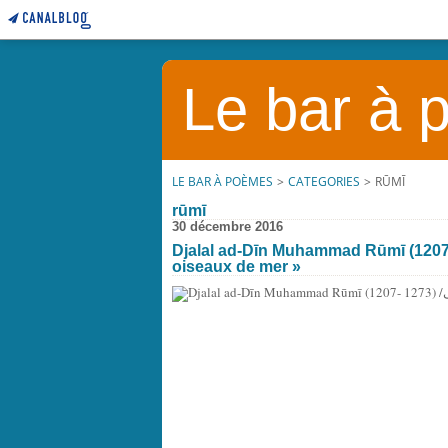
Le bar à
LE BAR À POÈMES
>
CATEGORIES
>
RŪMĪ
rūmī
30 décembre 2016
Djalal ad-Dīn Muhammad Rūmī (1207- 1273) /جلالالدین محمد رومی :
oiseaux de mer »