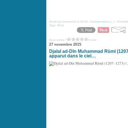
Posté par bernard22 à 00:59 -
Commentaires [
…
]
- Permalie
Tags:
Rūmī
Vous aimez ?
0 vote
27 novembre 2015
Djalal ad-Dīn Muhammad Rūmī جلال‌الدین محمد رومی / (1273 -1207): « Au matin, une lune
apparut dans le ciel…