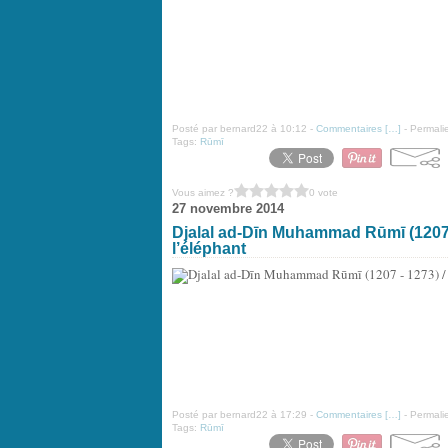
Posté par bernard22 à 10:12 -
Commentaires [
…
]
- Permalie
Tags:
Rūmī
Vous aimez ?
0 vote
27 novembre 2014
Djalal ad-Dīn Muhammad Rūmī (جلال‌الدین محمد رومی / (1273 - 1207 : Parabole de
l’éléphant
Posté par bernard22 à 17:29 -
Commentaires [
…
]
- Permalie
Tags:
Rūmī