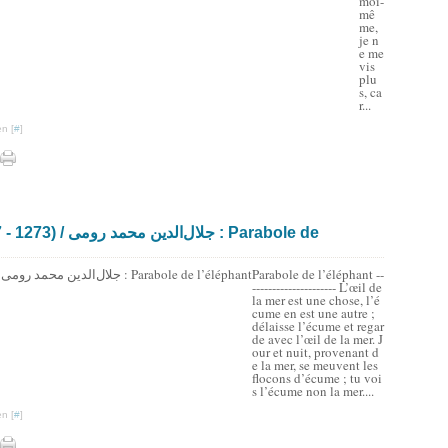
moi-
mê
me,
je n
e me
vis
plu
s, ca
r...
n [
#
]
Parabole de l’éléphant --
--------------------- L’œil de
la mer est une chose, l’é
cume en est une autre ;
délaisse l’écume et regar
de avec l’œil de la mer. J
our et nuit, provenant d
e la mer, se meuvent les
flocons d’écume ; tu voi
s l’écume non la mer....
n [
#
]