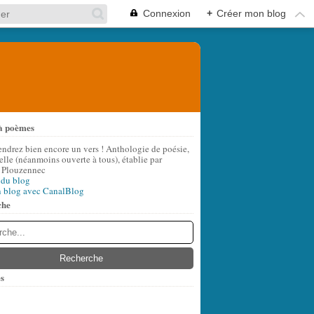
Connexion
+
Créer mon blog
à poèmes
endrez bien encore un vers ! Anthologie de poésie,
lle (néanmoins ouverte à tous), établie par
 Plouzennec
 du blog
n blog avec CanalBlog
che
s
t
(8)