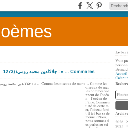
 poèmes
Le bar 
Vous pr
personne
Bernard
 « … Comme les
Accueil
Créer u
Recher
… Comme les
oiseaux de mer,
les hommes vie
nnent de l’océa
n – l’océan de
l’âme. Commen
t, né de cette m
er, l’oiseau ferai
Archive
t-il ici-bas sa de
meure ? Nous,
nous sommes d
2026
es perles au sei
2025
Aoû