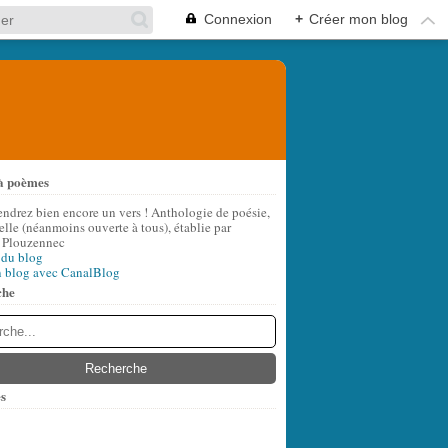
Connexion
+
Créer mon blog
à poèmes
endrez bien encore un vers ! Anthologie de poésie,
lle (néanmoins ouverte à tous), établie par
 Plouzennec
 du blog
n blog avec CanalBlog
che
s
t
(9)