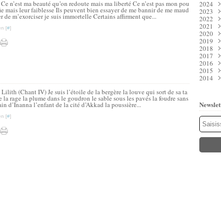
I) Ce n’est ma beauté qu’on redoute mais ma liberté Ce n’est pas mon pou
2024
Juil
Déc
ifie mais leur faiblesse Ils peuvent bien essayer de me bannir de me maud
2023
Juin
Nov
Déc
r de m’exorciser je suis immortelle Certains affirment que...
2022
Mai
Oct
Nov
Déc
2021
Avri
Sep
Oct
Nov
Déc
n [
#
]
2020
Mar
Aoû
Sep
Oct
Nov
Déc
2019
Févr
Juil
Aoû
Sep
Oct
Nov
Déc
2018
Janv
Juin
Juil
Aoû
Sep
Oct
Nov
Déc
2017
Mai
Juin
Juil
Aoû
Sep
Oct
Nov
Déc
2016
Avri
Mai
Juin
Juil
Aoû
Sep
Oct
Nov
Déc
2015
Mar
Avri
Mai
Juin
Juil
Aoû
Sep
Oct
Nov
Déc
2014
Févr
Mar
Avri
Mai
Juin
Juil
Aoû
Sep
Oct
Nov
Déc
Janv
Févr
Mar
Avri
Mai
Juin
Juil
Aoû
Sep
Oct
Nov
Déc
Lilith (Chant IV) Je suis l’étoile de la bergère la louve qui sort de sa ta
Janv
Févr
Mar
Avri
Mai
Juin
Juil
Aoû
Sep
Oct
Nov
de la rage la plume dans le goudron le sable sous les pavés la foudre sans
Janv
Févr
Mar
Avri
Mai
Juin
Juil
Aoû
Sep
Oct
Newslet
ain d’Inanna l’enfant de la cité d’Akkad la poussière...
Janv
Févr
Mar
Avri
Mai
Juin
Juil
Aoû
Sep
Janv
Févr
Mar
Avri
Mai
Juin
Juil
Aoû
n [
#
]
Janv
Févr
Mar
Avri
Mai
Juin
Juil
Janv
Févr
Mar
Avri
Mai
Juin
Janv
Févr
Mar
Avri
Mai
Janv
Févr
Mar
Mar
Janv
Févr
Janv
Janv