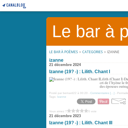
Le bar à
LE BAR À POÈMES
>
CATEGORIES
>
IZANNE
izanne
21 décembre 2024
Izanne (19? -) : Lilith. Chant I
Lilith (Chant I) Da
cri de l’hyène le 
des épouses outrag
Posté par bernard22 à 00:20 -
Commentaires [
…
]
- Permalie
Tags:
Izanne
Vous aimez ?
0 vote
21 décembre 2023
Izanne (19? -) : Lilith. Chant III