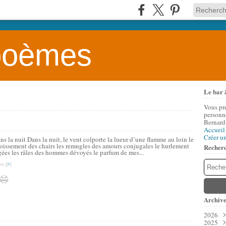
 poèmes
Le bar 
Vous pr
personne
Bernard
Accueil
Créer u
ns la nuit Dans la nuit, le vent colporte la lueur d’une flamme au loin le
froissement des chairs les remugles des amours conjugales le hurlement
Recher
ées les râles des hommes dévoyés le parfum de mes...
n [
#
]
Archive
2026
2025
Aoû