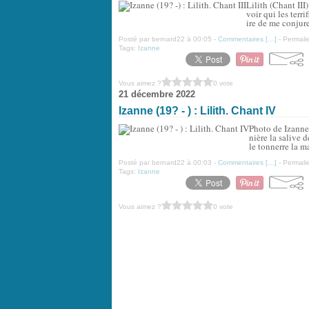
Lilith (Chant II
voir qui les terr
ire de me conjure
Posté par bernard22 à 00:05 -
Commentaires [
…
]
- Permalie
Tags:
Izanne
Vous aimez ?
0 vote
21 décembre 2022
Izanne (19? - ) : Lilith. Chant IV
Photo de Izanne 
nière la salive 
le tonnerre la m
Posté par bernard22 à 00:03 -
Commentaires [
…
]
- Permalie
Tags:
Izanne
Vous aimez ?
0 vote