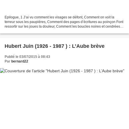
Epilogue, 1 J’ai vu comment les visages se défont, Comment on voit la
terreur sous les paupières, Comment des pages d’écritures au poinçon Font
ressortir sur les joues la douleur, Comment les boucles noires et cendrées
Ressemblent soudain à du métal blanc....
Hubert Juin (1926 - 1987 ) : L’Aube brève
Publié le 03/07/2015 à 08:43
Par
bernard22