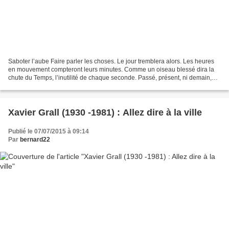
Saboter l’aube Faire parler les choses. Le jour tremblera alors. Les heures
en mouvement compteront leurs minutes. Comme un oiseau blessé dira la
chute du Temps, l’inutilité de chaque seconde. Passé, présent, ni demain,
n’existent ; tout ne fait qu’Un...
Xavier Grall (1930 -1981) : Allez dire à la ville
Publié le 07/07/2015 à 09:14
Par
bernard22