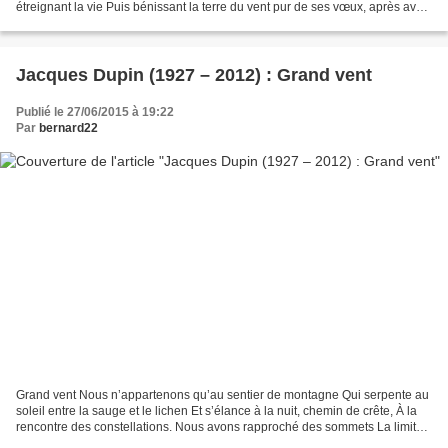
étreignant la vie Puis bénissant la terre du vent pur de ses vœux, après avoir
salué l’azur trempé...
Jacques Dupin (1927 – 2012) : Grand vent
Publié le 27/06/2015 à 19:22
Par
bernard22
Grand vent Nous n’appartenons qu’au sentier de montagne Qui serpente au
soleil entre la sauge et le lichen Et s’élance à la nuit, chemin de crête, À la
rencontre des constellations. Nous avons rapproché des sommets La limite
des terres arables. Les graines...