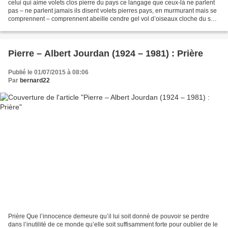
celui qui aime volets clos pierre du pays ce langage que ceux-là ne parlent
pas – ne parlent jamais ils disent volets pierres pays, en murmurant mais se
comprennent – comprennent abeille cendre gel vol d’oiseaux cloche du soir
du labeur cloche brisée...
Pierre – Albert Jourdan (1924 – 1981) : Prière
Publié le 01/07/2015 à 08:06
Par
bernard22
Prière Que l’innocence demeure qu’il lui soit donné de pouvoir se perdre
dans l’inutilité de ce monde qu’elle soit suffisamment forte pour oublier de le