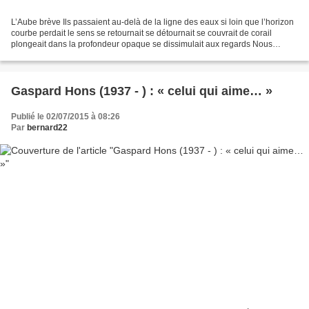
L’Aube brève Ils passaient au-delà de la ligne des eaux si loin que l’horizon
courbe perdait le sens se retournait se détournait se couvrait de corail
plongeait dans la profondeur opaque se dissimulait aux regards Nous
devenions multiples chacun un océan...
Gaspard Hons (1937 - ) : « celui qui aime… »
Publié le 02/07/2015 à 08:26
Par
bernard22