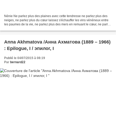
Nénie Ne parlez plus des plaines avec cette tendresse ne parlez plus des
neiges, ne parlez plus du cœur laissez s'échauffer les vins vénéneux entre
les paumes de la vie, ne parlez plus des mers en remuant le cœur, ne parlez
plus des fleuves, laissez sécher...
Anna Akhmatova /Анна Ахматова (1889 – 1966)
: Epilogue, I / эпилог, I
Publié le 04/07/2015 à 08:19
Par
bernard22