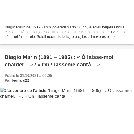
Biagio Marin nel 1912 - archivio eredi Marin Guido, le soleil toujours nous
console m’émeut toujours le firmament qui tremble comme mer au vent et de
l’éternel fait parole. Soleil nourrit le bois, le pré, les primevères et les
gentianes, les hirondelles...
Biagio Marin (1891 – 1985) : « Ô laisse-moi
chanter... » / « Oh ! lasseme cantâ... »
Publié le 31/10/2021 à 00:05
Par
bernard22