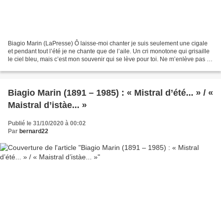
Biagio Marin (LaPresse) Ô laisse-moi chanter je suis seulement une cigale
et pendant tout l’été je ne chante que de l’aile. Un cri monotone qui grisaille
le ciel bleu, mais c’est mon souvenir qui se lève pour toi. Ne m’enlève pas ce
cri d’amour qui te...
Biagio Marin (1891 – 1985) : « Mistral d’été... » / «
Maistral d’istàe... »
Publié le 31/10/2020 à 00:02
Par
bernard22