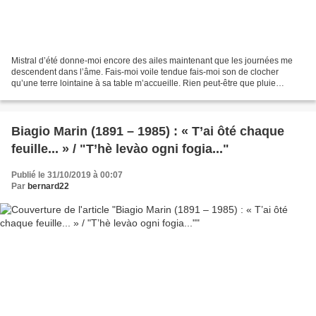
Mistral d’été donne-moi encore des ailes maintenant que les journées me
descendent dans l’âme. Fais-moi voile tendue fais-moi son de clocher
qu’une terre lointaine à sa table m’accueille. Rien peut-être que pluie
tombant sur unjardin rafraîchir les parterres...
Biagio Marin (1891 – 1985) : « T’ai ôté chaque
feuille... » / "T’hè levào ogni fogia..."
Publié le 31/10/2019 à 00:07
Par
bernard22