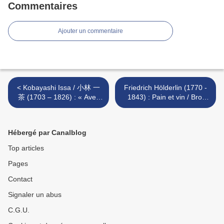
Commentaires
Ajouter un commentaire
< Kobayashi Issa / 小林 一
Friedrich Hölderlin (1770 -
茶 (1703 – 1826) : « Avec
1843) : Pain et vin / Brot
quel regard d’envie... »
und wein >
Hébergé par Canalblog
Top articles
Pages
Contact
Signaler un abus
C.G.U.