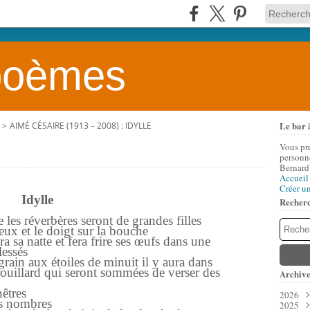
 poèmes
Le bar 
>
AIMÉ CÉSAIRE (1913 – 2008) : IDYLLE
Vous pr
personne
Bernard
Accueil
Créer u
Idylle
Recher
es réverbères seront de grandes filles
x et le doigt sur la bouche
a sa natte et fera frire ses œufs dans une
lessés
grain aux étoiles de minuit il y aura dans
rouillard qui seront sommées de verser des
Archive
nêtres
2026
es nombres
2025
Aoû