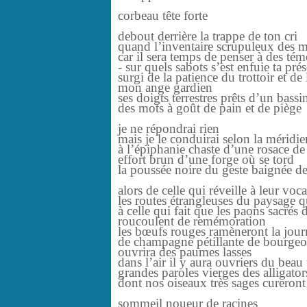
corbeau tête forte
debout derrière la trappe de ton cri
quand l’inventaire scrupuleux des 
car il sera temps de penser à des tém
- sur quels sabots s’est enfuie ta pré
surgi de la patience du trottoir et d
mon ange gardien
ses doigts terrestres prêts d’un bass
des mots à goût de pain et de piège
je ne répondrai rien
mais je le conduirai selon la méridi
à l’épiphanie chaste d’une rosace d
effort brun d’une forge où se tord
la poussée noire du geste baignée de
alors de celle qui réveille à leur voc
les routes étrangleuses du paysage qu
à celle qui fait que les paons sacrés
roucoulent de remémoration
les bœufs rouges ramèneront la jou
de champagne pétillante de bourgeon
ouvrira des paumes lasses
dans l’air il y aura ouvriers du beau 
grandes paroles vierges des alligato
dont nos oiseaux très sages cureront
sommeil noueur de racines