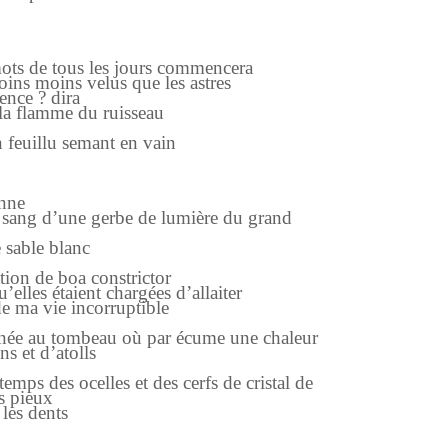
mots de tous les jours commencera
oins moins velus que les astres
sence ? dira
e la flamme du ruisseau
in feuillu semant en vain
enne
e sang d’une gerbe de lumière du grand
 sable blanc
ation de boa constrictor
’elles étaient chargées d’allaiter
 de ma vie incorruptible
rnée au tombeau où par écume une chaleur
s et d’atolls
temps des ocelles et des cerfs de cristal de
rs pieux
 les dents