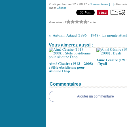
Posté par bernard22 à 00:17 -
Commentaires [
…
]
- Permalie
Tags:
Césaire
Vous aimez ?
0 vote
Antonin Artaud (1896 – 1948) : La momie attac
Vous aimerez aussi :
Aimé Césaire (1913
Aimé Césaire (1913 – 2008)
: Dyali
: Stèle obsidienne pour
Alioune Diop
Commentaires
Ajouter un commentaire