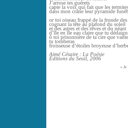
J’arrose tes guérets
capte la voix qui fait que les termite
dans mon crâne leur pyramide funèb
or toi oiseau frappé de la fronde de
cognant la tête au plafond du soleil
et des astres et des rêves et du néant
d’île en île eau claire que tu dédaign
ô toi prisonnière de ta cire que vant
tu tomberas
froisseuse d‘étoiles broyeuse d’herb
Aimé Césaire : La Poésie
Editions du Seuil, 2006
« Je 