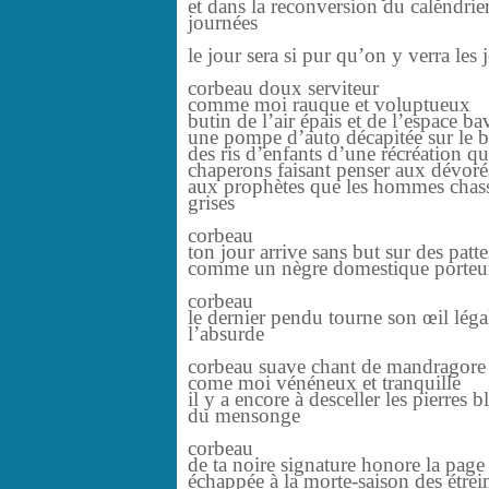
et dans la reconversion du calendrier
journées
le jour sera si pur qu’on y verra les 
corbeau doux serviteur
comme moi rauque et voluptueux
butin de l’air épais et de l’espace ba
une pompe d’auto décapitée sur le bi
des ris d’enfants d’une récréation q
chaperons faisant penser aux dévorés
aux prophètes que les hommes chassa
grises
corbeau
ton jour arrive sans but sur des pat
comme un nègre domestique porteur 
corbeau
le dernier pendu tourne son œil légal
l’absurde
corbeau suave chant de mandragore
come moi vénéneux et tranquille
il y a encore à desceller les pierres 
du mensonge
corbeau
de ta noire signature honore la page
échappée à la morte-saison des étrei