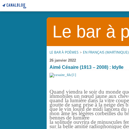
Le bar à
LE BAR À POÈMES
>
EN FRANÇAIS (MARTINIQUE)
26 janvier 2022
Aimé Césaire (1913 – 2008) : Idylle
Quand viendra le soir du monde que l
immobiles un nœud jaune aux cheveu
quand la lumière dans la vitre couper
goutte de sang prise à la neige des b
que le vin lourd de midi lancera du 
mon âme les légères corbeilles du b
bennes de lumière
la solitude ouvrira de minuscules fe
sur la belle amitié radiophonique d