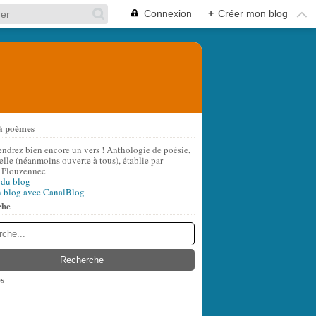
Connexion
+
Créer mon blog
à poèmes
endrez bien encore un vers ! Anthologie de poésie,
lle (néanmoins ouverte à tous), établie par
 Plouzennec
 du blog
n blog avec CanalBlog
che
s
t
(9)