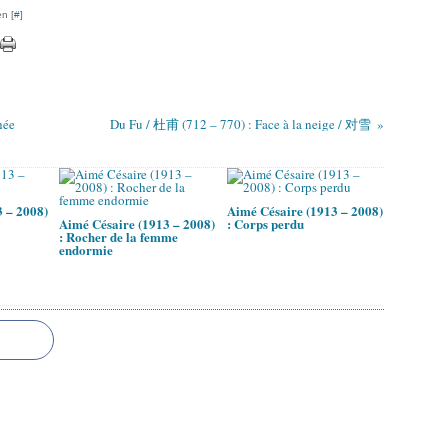
n [
#
]
hée
Du Fu / 杜甫 (712 – 770) : Face à la neige / 对雪
 – 2008)
Aimé Césaire (1913 – 2008)
Aimé Césaire (1913 – 2008)
: Corps perdu
: Rocher de la femme
endormie