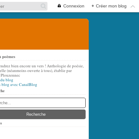
Connexion
+
Créer mon blog
à poèmes
endrez bien encore un vers ! Anthologie de poésie,
lle (néanmoins ouverte à tous), établie par
 Plouzennec
 du blog
n blog avec CanalBlog
che
s
t
(6)