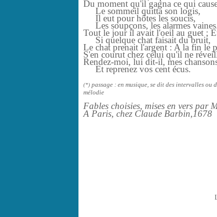
Du moment qu'il gagna ce qui cause
Le sommeil quitta son logis,
Il eut pour hôtes les soucis,
Les soupçons, les alarmes vaines
Tout le jour il avait l'oeil au guet ; E
Si quelque chat faisait du bruit,
Le chat prenait l'argent : A la fin 
S'en courut chez celui qu'il ne réveill
Rendez-moi, lui dit-il, mes chanso
Et reprenez vos cent écus.
passage : en musique, se dit des intervalles o
(*)
mélodie
Fables choisies, mises en vers par 
A Paris, chez Claude Barbin,1678