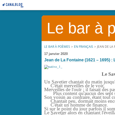
Le bar à
LE BAR À POÈMES
>
EN FRANÇAIS
>
JEAN DE LA 
17 janvier 2020
Jean de La Fontaine (1621 – 1695) : L
Le Sav
Un Savetier chantait du matin jusqu'
C'était merveilles de le voir,
Merveilles de l'ouïr ; il faisait des p
Plus content qu'aucun des sept s
Son voisin au contraire, étant tout c
Chantait peu, dormait moins enc
C'était un homme de finance.
Si sur le point du jour parfois il som
Le Savetier alors en chantant l'éveilla