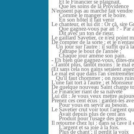
Et le Financier se plaignait,
Que les soins de la Providence
N'eussent pas au marché fait vendre 
Comme le manger et le boire.
En son hôtel il fait venir
Le chanteur, et lui dit : Or çà, sire G
Que gagnez-vous par an ? - Par a
Dit avec un ton de rieur,
Le gaillard Savetier, ce n'est point 
De compter de la sorte ; et je n'enta
Un jour sur l'autre : il suffit qu'à la
J'attrape le bout de l'année :
Chaque jour amène son pain.
- Eh bien que gagnez-vous, dites-mo
- Tantôt plus, tantôt moins : le mal e
(Et sans cela nos gains seraient asse
Le mal est que dans l'an s'entremêlen
Qu'il faut chommer ; on nous ruine
L'une fait tort à l'autre ; et Monsieur
De quelque nouveau Saint charge to
Le Financier riant de sa naïveté
Lui dit : Je vous veux mettre aujourd
Prenez ces cent écus : gardez-les ave
Pour vous en servir au besoin.
Le Savetier crut voir tout l'argent qu
Avait depuis plus de cent ans
Produit pour l'usage des gens.
Il retourne chez lui : dans sa cave il 
L'argent et sa joie à la fois.
Plus de chant ; il perdit la voix