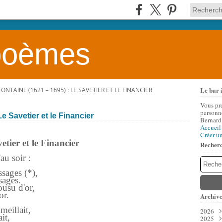
 poèmes
Le bar 
FONTAINE (1621 – 1695) : LE SAVETIER ET LE FINANCIER
Vous pr
personne
e Savetier et le Financier
Bernard
Accueil
Créer u
etier et le Financier
Recher
au soir :
assages (*),
ages.
ousu d'or,
or.
Archive
meillait,
2026
it,
2025
Aoû