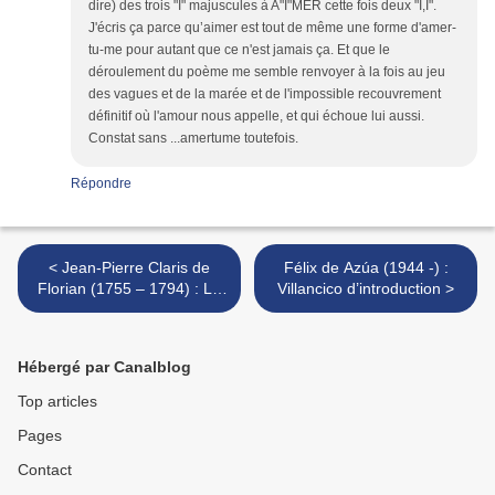
dire) des trois "I" majuscules à A"I"MER cette fois deux "I,I".
J'écris ça parce qu’aimer est tout de même une forme d'amer-
tu-me pour autant que ce n'est jamais ça. Et que le
déroulement du poème me semble renvoyer à la fois au jeu
des vagues et de la marée et de l'impossible recouvrement
définitif où l'amour nous appelle, et qui échoue lui aussi.
Constat sans ...amertume toutefois.
Répondre
< Jean-Pierre Claris de
Félix de Azúa (1944 -) :
Florian (1755 – 1794) : La
Villancico d’introduction >
guenon, le singe et la noix
Hébergé par Canalblog
Top articles
Pages
Contact