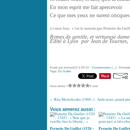
En mon esprit me fait apercevoir
Ce que mes yeux ne surent oncques 
mon Jour : c’est le surnom que Pernette du Gui
(1)
Rymes de gentile, et vertueuse dame
Edité à Lyon par Jean de Tournes,
Posté par bernard22 à 00:32 -
Commentaires [
…
]
- Permalie
Tags:
Du Guillet
Vous aimez ?
0 vote
Rita Mestokosho (1966 -) : Aide-nous, grand-p
Vous aimerez aussi :
Pernette Du Guillet (1520 –
Pernette Du Guillet