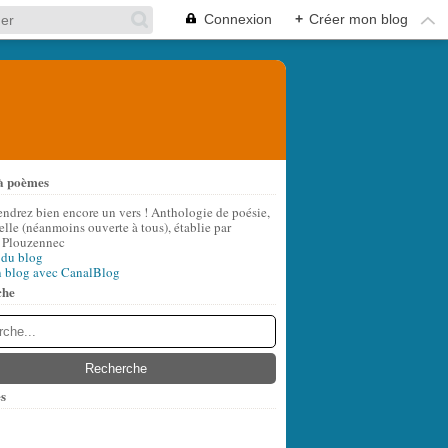
Connexion
+
Créer mon blog
à poèmes
endrez bien encore un vers ! Anthologie de poésie,
lle (néanmoins ouverte à tous), établie par
 Plouzennec
 du blog
n blog avec CanalBlog
che
s
t
(6)