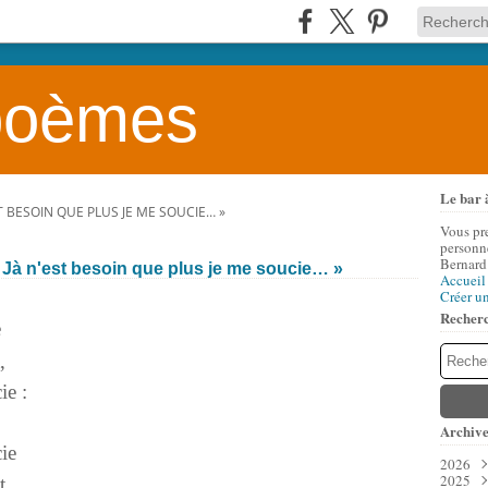
 poèmes
Le bar 
EST BESOIN QUE PLUS JE ME SOUCIE… »
Vous pr
personne
Bernard
 « Jà n'est besoin que plus je me soucie… »
Accueil
Créer u
Recher
e
t,
ie :
Archive
cie
2026
2025
Aoû
it