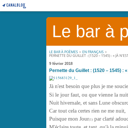
Le bar à
LE BAR À POÈMES
>
EN FRANÇAIS
>
PERNETTE DU GUILLET : (1520 – 1545) : « JÀ N'
9 février 2018
Pernette du Guillet : (1520 – 1545) :
Jà n'est besoin que plus je me souci
Si le jour faut, ou que vienne la nui
Nuit hivernale, et sans Lune obscurc
Car tout cela certes rien ne me nuit,
Puisque mon Jour
par clarté adou
(1)
M'éclaire toute, et tant, qu'à la minu