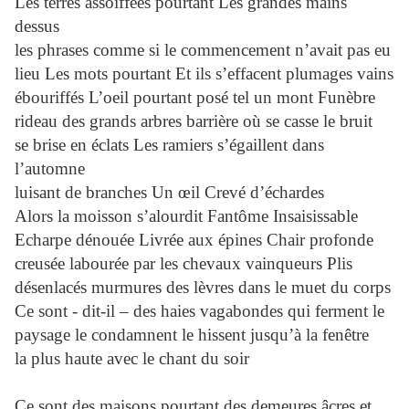
Les terres assoiffées pourtant Les grandes mains
dessus
les phrases comme si le commencement n’avait pas eu
lieu Les mots pourtant Et ils s’effacent plumages vains
ébouriffés L’oeil pourtant posé tel un mont Funèbre
rideau des grands arbres barrière où se casse le bruit
se brise en éclats Les ramiers s’égaillent dans
l’automne
luisant de branches Un œil Crevé d’échardes
Alors la moisson s’alourdit Fantôme Insaisissable
Echarpe dénouée Livrée aux épines Chair profonde
creusée labourée par les chevaux vainqueurs Plis
désenlacés murmures des lèvres dans le muet du corps
Ce sont - dit-il – des haies vagabondes qui ferment le
paysage le condamnent le hissent jusqu’à la fenêtre
la plus haute avec le chant du soir
Ce sont des maisons pourtant des demeures âcres et