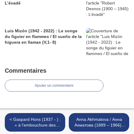
L’évadé
Luis Mizón (1942 - 2022) : Le songe
du figuier en flammes / El sueño de la
higuera en llamas (V,1- 8)
Commentaires
Ajouter un commentaire
< Gaspard Hons (1937 - ) :
Anna Akhmatova / Анна
« à l’embouchure des
Ахматова (1889 – 1966) :
lèvres… »
Troisième élégie >