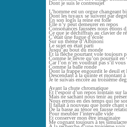
Dont je suis le contresujet
L’homme est un orgue changeant biz
Dont les tuyaux se suivent par degré
En son logis la reine est folle
Elle n’y peut demeurer en repos
Consonances faussées nous étions di
Ce que je déchiffrais au clavier de ré
C’était une fugue d’école
Sur un thème d’Albinoni
Le sujet en était parti
Jusqu’au bout du monde
Et la flèche pourtant vole toujours p
Comme le lièvre qu’on poursuit en 
Car l’on n’en voudrait pas s’il vous é
Comme la balle ronde
Dont la frappe engourdit le deuil et 
Descendant à la quinte et montant à 
Je te suivais encore au troisième deg
Avant la chute chromatique
Et l‘espoir d’un repos lointain sur l
Mais ne sachant nous tenir au prése
Nous errons en des temps qui ne son
Il fallait à nouveau que notre chant s
De la basse au ténor en fausse relati
Pour meubler l’intervalle vide
Et conserver mon être imaginaire
Me cognant toujours à tes simulacre
A la recherche d’une troisième voix