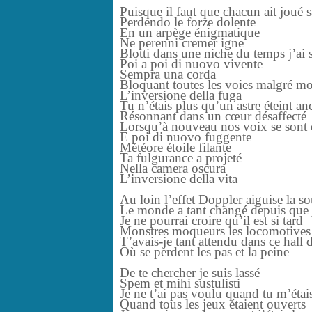
Puisque il faut que chacun ait joué s
Perdendo le forze dolente
En un arpège énigmatique
Ne perenni cremer igne
Blotti dans une niche du temps j’ai 
Poi a poi di nuovo vivente
Sempra una corda
Bloquant toutes les voies malgré moi
L’inversione della fuga
Tu n’étais plus qu’un astre éteint an
Résonnant dans un cœur désaffecté
Lorsqu’à nouveau nos voix se sont 
E poi di nuovo fuggente
Météore étoile filante
Ta fulgurance a projeté
Nella camera oscura
L’inversione della vita
Au loin l’effet Doppler aiguise la s
Le monde a tant changé depuis que j
Je ne pourrai croire qu’il est si tard
Monstres moqueurs les locomotives s
T’avais-je tant attendu dans ce hall 
Où se perdent les pas et la peine
De te chercher je suis lassé
Spem et mihi sustulisti
Je ne t’ai pas voulu quand tu m’étais
Quand tous les jeux étaient ouverts