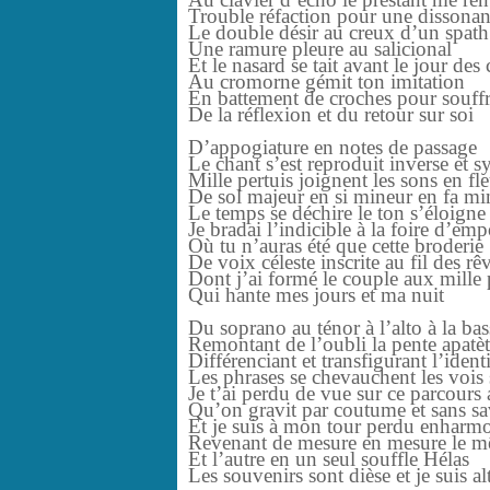
Trouble réfaction pour une dissona
Le double désir au creux d’un 
Une ramure pleure au salicional
Et le nasard se tait avant le jour de
Au cromorne gémit ton imitation
En battement de croches pour souffri
De la réflexion et du retour sur soi
D’appogiature en notes de passage
Le chant s’est reproduit inverse et 
Mille pertuis joignent les sons en fl
De sol majeur en si mineur en fa mi
Le temps se déchire le ton s’éloigne
Je bradai l’indicible à la foire d’em
Où tu n’auras été que cette broderie
De voix céleste inscrite au fil des rê
Dont j’ai formé le couple aux mille
Qui hante mes jours et ma nuit
Du soprano au ténor à l’alto à la bas
Remontant de l’oubli la pente apatè
Différenciant et transfigurant l’ident
Les phrases se chevauchent les vois 
Je t’ai perdu de vue sur ce parcours 
Qu’on gravit par coutume et sans s
Et je suis à mon tour perdu enharm
Revenant de mesure en mesure le 
Et l’autre en un seul souffle Hélas
Les souvenirs sont dièse et je suis al