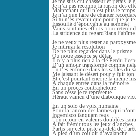
Je me suis cru chasseur et j’étais le g
Je n’ai pas reconnu la raison des effe
Maintenant qu’il n’est plus le temps
Je n’ai que faire de chanter recordar
Si tu n’es revenu que pour que je te
Essouflé d’épouvante au sommet
Vains sont mes efforts pour retenir d
La stridence du regard dans l’abîme
Je ne veux plus rester au paroxysme
Je mûrirai la résolution
De ne plus regarder dans le prisme
Où notre essence se défait
Il n’y a plus rien à la clé Perdu l’esp
D’un amour transformé comme 
Tu t’es enfoncé dans les sables du s
Me laissant le désert pour y fuir to
Et c’est pourtant encore la même his
A chaque entrée dans la mémoire
En un procès contradictoire
Sans cesse je te représente
Héraut vaincu d’une diabolique vict
En un solo de voix humaine
Pour la rançon des larmes qui n’ont
Ingemisco tanquam reus
Ton retour en valeurs doublées cant
A fait frémir tous les jeux d’anches
Partis sur cette piste au-delà de l’arê
A pied d’un couloir d’avalanche