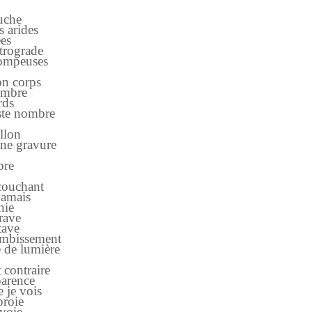
uche
ammes arides
es
trograde
rompeuses
mon corps
 ombre
rds
uste nombre
illon
nne gravure
bre
couchant
jamais
nie
grave
tave
ombissement
 de lumière
 contraire
parence
 je vois
proie
nvoie