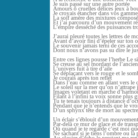
Je suis passé sur une autre portée
Amours ô cruelles délices jeux à bo
Je croyais étancher dans vos g
La soif amère des mixtures composé
Et j’ai parcouru d’un mouvement ré
L’empire desséché des puissances t
J’aurai pleuré toutes les lettres de 
Avant d’avoir fini d’épeler sur ton
Le souvenir jamais terni de ces acco
Dont nous n’avons pas su dire le j
Entre ces lignes pousse l’herbe Le s
Se creuse au sel mordant de l’ancie
L’univers fuit à tire d’aile
Se déplaçant vers le rouge et le som
Je courais après ton reflet
Dans l’eau comme en allant vers le 
Le soleil sur la mer qu’on n’attrape 
Images voletant en marche d’harmo
Filant à l’infini ta voix sonne plus 
Tu te tenais toujours à distance d’oc
Pendant que je n’entends que le vr
D’un sphynx tête de mort au spectre
Un éclair s’éblouit d’un mouvement
Par-delà ce mur de glace et de trans
Où quand je te regarde c’est moi que
Ne sachant si je tiens l’ombre ou la 
Au clavier d’écho le prestant me re