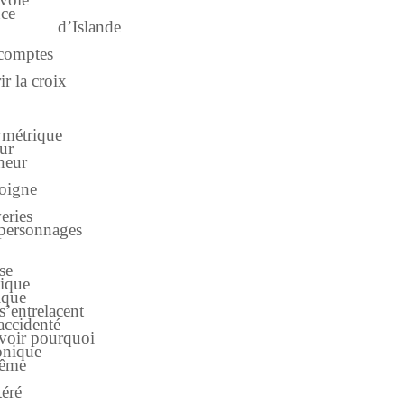
nce
spath d’Islande
s comptes
r la croix
symétrique
eur
neur
poigne
veries
 personnages
se
tique
ique
s’entrelacent
accidenté
avoir pourquoi
onique
même
téré