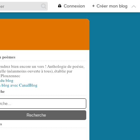
Connexion
+
Créer mon blog
à poèmes
endrez bien encore un vers ! Anthologie de poésie,
lle (néanmoins ouverte à tous), établie par
 Plouzennec
 du blog
n blog avec CanalBlog
che
s
t
(6)