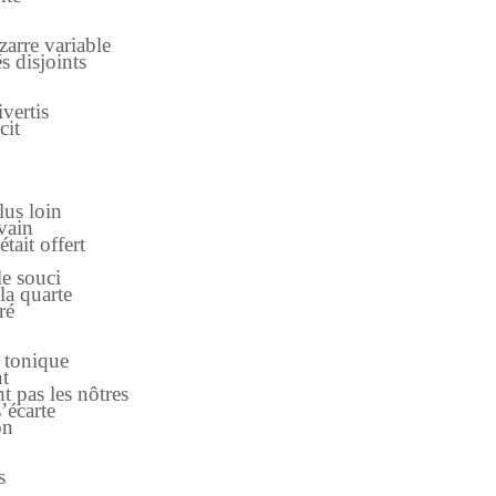
arre variable
s disjoints
vertis
cit
lus loin
vain
tait offert
le souci
la quarte
ré
a tonique
nt
t pas les nôtres
’écarte
on
s