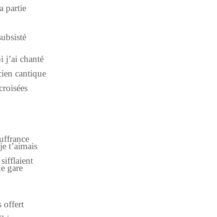
a partie
subsisté
 j’ai chanté
cien cantique
croisées
ouffrance
e t’aimais
ifflaient
de gare
 offert