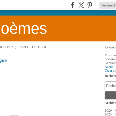
 poèmes
Le bar 
ET (19?? - ) : L’ART DE LA FUGUE
Vous pr
personne
ugue
Bernard
Accueil
Créer u
Recher
Archive
2026
2025
Aoû