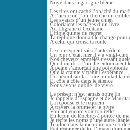
Noyé dans la garrigue blême
Les rires ont caché l’opacité du mar
A l’heure où l’on cherche un embl
Les avatars d’un jeune chien
Coloriaient les pages d’un livre
Au filigrane d’Occitanie
Effigie quinte du regret
Ta réplique donnait le change pour
A celui qui croisa ta route
Le conséquent saisi l’antécédent
Un jour c’était hier il y a vingt-cinq
Nos cheveux emmêlés tressant quelq
Que l’on dit à l’oreille entonnaient 
A peine s’amorçait une polyphonie
Que la crainte y trahit l’espérance
Un bémol sur la Loire hululait la dé
Et côte à côte dans le silence
Nous avons oublié de vivre
Le présent n’est jamais notre fin
Je rappelle d’Espagne et de Maurita
La réponse et le requiem
A travers la brume et le givre
Voulant encore voir ton reflet
En leçon de ténèbres à portée de ma
Je récite les noms d’une autre litanie
Tendue dans la mémoire une corde 
Fait résonner de toi l’image domina