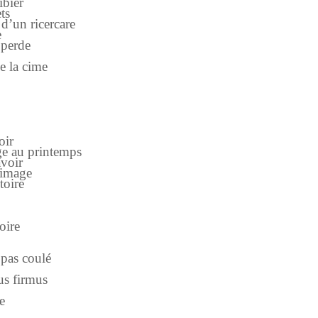
ibier
ts
 d’un ricercare
e
 perde
e la cime
oir
neige au printemps
avoir
n image
toire
oire
 pas coulé
us firmus
te