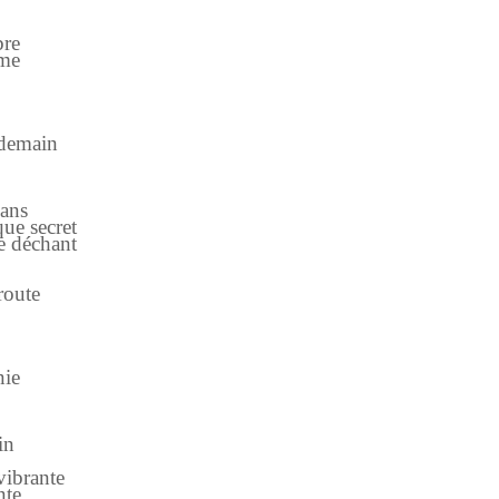
bre
ème
 demain
 ans
ue secret
le déchant
route
nie
in
vibrante
nte