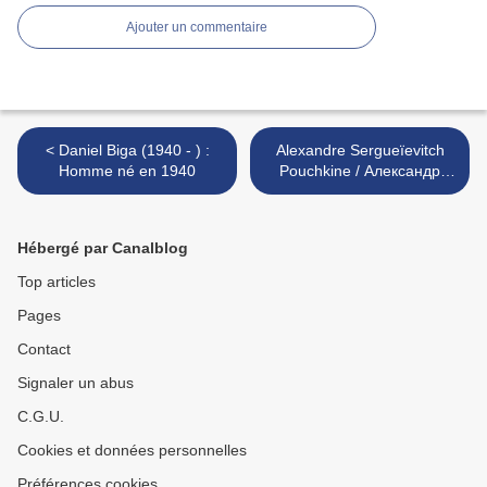
Ajouter un commentaire
< Daniel Biga (1940 - ) :
Alexandre Sergueïevitch
Homme né en 1940
Pouchkine / Александр
Сергеевич Пушкин (1799-
1837) : « L’astre du jour
éteint sa flamme
Hébergé par Canalblog
rougeoyante… » >
Top articles
Pages
Contact
Signaler un abus
C.G.U.
Cookies et données personnelles
Préférences cookies